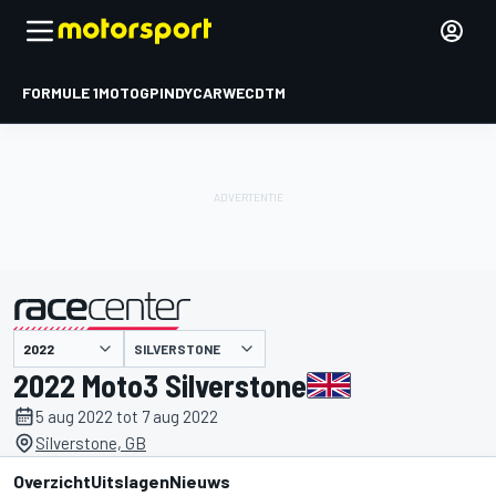
FORMULE 1
MOTOGP
INDYCAR
WEC
DTM
SILVERSTONE
gepresenteerd door
2022 Moto3 Silverstone
5 aug 2022 tot 7 aug 2022
Silverstone, GB
Overzicht
Uitslagen
Nieuws