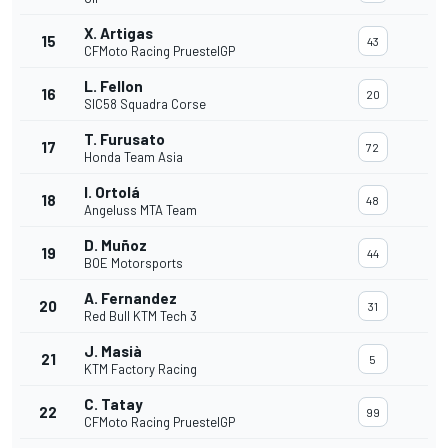
X. Artigas
15
43
CFMoto Racing PruestelGP
L. Fellon
16
20
SIC58 Squadra Corse
T. Furusato
17
72
Honda Team Asia
I. Ortolá
18
48
Angeluss MTA Team
D. Muñoz
19
44
BOE Motorsports
A. Fernandez
20
31
Red Bull KTM Tech 3
J. Masià
21
5
KTM Factory Racing
C. Tatay
22
99
CFMoto Racing PruestelGP