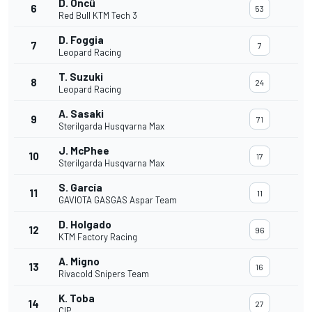
D. Öncü
6
53
Red Bull KTM Tech 3
D. Foggia
7
7
Leopard Racing
T. Suzuki
8
24
Leopard Racing
A. Sasaki
9
71
Sterilgarda Husqvarna Max
J. McPhee
10
17
Sterilgarda Husqvarna Max
S. García
11
11
GAVIOTA GASGAS Aspar Team
D. Holgado
12
96
KTM Factory Racing
A. Migno
13
16
Rivacold Snipers Team
K. Toba
14
27
CIP