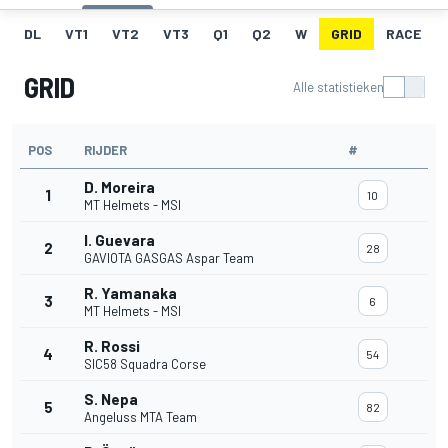
DL
VT1
VT2
VT3
Q1
Q2
W
GRID
RACE
GRID
Alle statistieken
POS
RIJDER
#
D. Moreira
1
10
MT Helmets - MSI
I. Guevara
2
28
GAVIOTA GASGAS Aspar Team
R. Yamanaka
3
6
MT Helmets - MSI
R. Rossi
4
54
SIC58 Squadra Corse
S. Nepa
5
82
Angeluss MTA Team