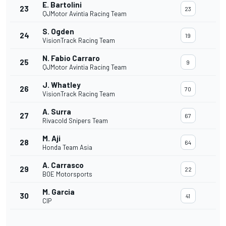
E. Bartolini
23
23
QJMotor Avintia Racing Team
S. Ogden
24
19
VisionTrack Racing Team
N. Fabio Carraro
25
9
QJMotor Avintia Racing Team
J. Whatley
26
70
VisionTrack Racing Team
A. Surra
27
67
Rivacold Snipers Team
M. Aji
28
64
Honda Team Asia
A. Carrasco
29
22
BOE Motorsports
M. Garcia
30
41
CIP