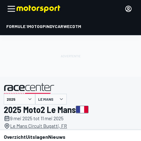
FORMULE 1
MOTOGP
INDYCAR
WEC
DTM
LE MANS
gepresenteerd door
2025 Moto2 Le Mans
9 mei 2025 tot 11 mei 2025
Le Mans Circuit Bugatti, FR
Overzicht
Uitslagen
Nieuws