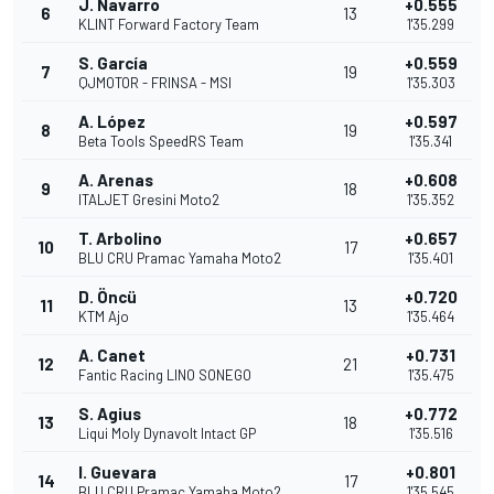
J. Navarro
+0.555
6
13
KLINT Forward Factory Team
1'35.299
S. García
+0.559
7
19
QJMOTOR - FRINSA - MSI
1'35.303
A. López
+0.597
8
19
Beta Tools SpeedRS Team
1'35.341
A. Arenas
+0.608
9
18
ITALJET Gresini Moto2
1'35.352
T. Arbolino
+0.657
10
17
BLU CRU Pramac Yamaha Moto2
1'35.401
D. Öncü
+0.720
11
13
KTM Ajo
1'35.464
A. Canet
+0.731
12
21
Fantic Racing LINO SONEGO
1'35.475
S. Agius
+0.772
13
18
Liqui Moly Dynavolt Intact GP
1'35.516
I. Guevara
+0.801
14
17
BLU CRU Pramac Yamaha Moto2
1'35.545