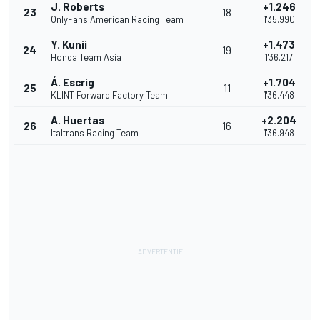
J. Roberts
+1.246
23
18
OnlyFans American Racing Team
1'35.990
Y. Kunii
+1.473
24
19
Honda Team Asia
1'36.217
Á. Escrig
+1.704
25
11
KLINT Forward Factory Team
1'36.448
A. Huertas
+2.204
26
16
Italtrans Racing Team
1'36.948