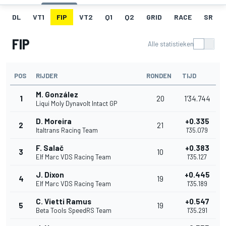
DL
VT1
FIP
VT2
Q1
Q2
GRID
RACE
SR
FIP
Alle statistieken
POS
RIJDER
RONDEN
TIJD
M. González
1
20
1'34.744
Liqui Moly Dynavolt Intact GP
D. Moreira
+0.335
2
21
Italtrans Racing Team
1'35.079
F. Salač
+0.383
3
10
Elf Marc VDS Racing Team
1'35.127
J. Dixon
+0.445
4
19
Elf Marc VDS Racing Team
1'35.189
C. Vietti Ramus
+0.547
5
19
Beta Tools SpeedRS Team
1'35.291