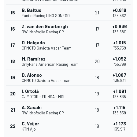
B. Baltus
+0.818
15
21
Fantic Racing LINO SONEGO
1'35.562
Z. van den Goorbergh
+0.936
16
17
RW-Idrofoglia Racing GP
1'35.680
D. Holgado
+1.015
17
17
CFMOTO Gaviota Aspar Team
1'35.759
M. Ramírez
+1.052
18
20
OnlyFans American Racing Team
1'35.796
D. Alonso
+1.087
19
18
CFMOTO Gaviota Aspar Team
1'35.831
I. Ortolá
+1.091
20
19
QJMOTOR - FRINSA - MSI
1'35.835
A. Sasaki
+1.115
21
18
RW-Idrofoglia Racing GP
1'35.859
C. Veijer
+1.173
22
18
KTM Ajo
1'35.917