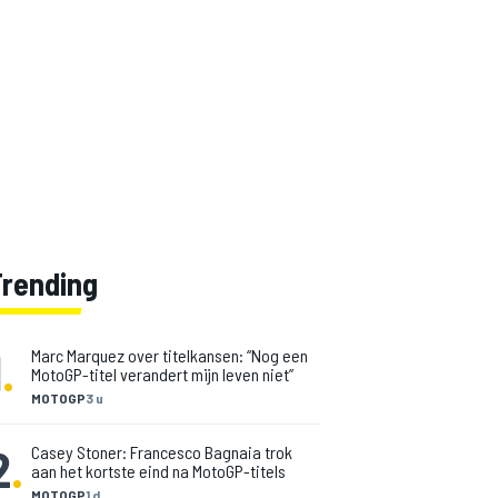
Trending
1
.
Marc Marquez over titelkansen: “Nog een
MotoGP-titel verandert mijn leven niet”
MOTOGP
3 u
2
.
Casey Stoner: Francesco Bagnaia trok
aan het kortste eind na MotoGP-titels
MOTOGP
1 d