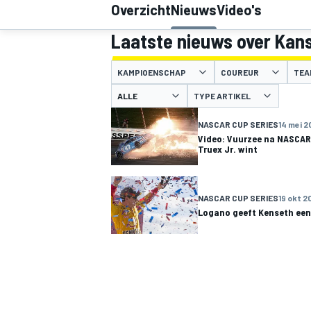
Overzicht
Nieuws
Video's
Laatste nieuws over Ka
KAMPIOENSCHAP
COUREUR
TEA
TYPE ARTIKEL
NASCAR CUP SERIES
14 mei 2
Video: Vuurzee na NASCAR
Truex Jr. wint
MOTOGP
NASCAR CUP SERIES
19 okt 2
Logano geeft Kenseth een