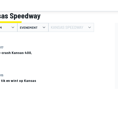
nsas Speedway
KANSAS SPEEDWAY
M
EVENEMENT
017
-crash Kansas 400,
015
 tik en wint op Kansas