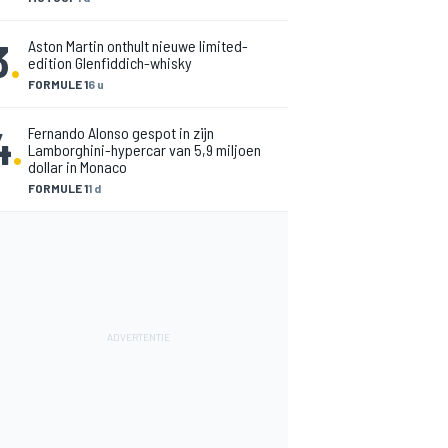
3
.
Aston Martin onthult nieuwe limited-
edition Glenfiddich-whisky
FORMULE 1
6 u
4
.
Fernando Alonso gespot in zijn
Lamborghini-hypercar van 5,9 miljoen
dollar in Monaco
FORMULE 1
1 d