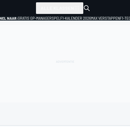
ALLE KLASSEN
NEL NAAR:
GRATIS GP-MANAGERSPEL
F1-KALENDER 2026
MAX VERSTAPPEN
F1-TE