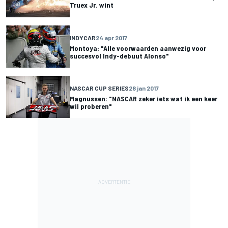
Truex Jr. wint
INDYCAR
24 apr 2017
Montoya: "Alle voorwaarden aanwezig voor
succesvol Indy-debuut Alonso"
NASCAR CUP SERIES
28 jan 2017
Magnussen: "NASCAR zeker iets wat ik een keer
wil proberen"