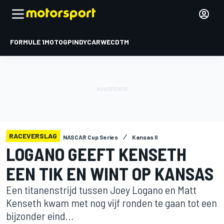
FORMULE 1
MOTOGP
INDYCAR
WEC
DTM
RACEVERSLAG
NASCAR Cup Series
Kansas II
LOGANO GEEFT KENSETH
EEN TIK EN WINT OP KANSAS
Een titanenstrijd tussen Joey Logano en Matt
Kenseth kwam met nog vijf ronden te gaan tot een
bijzonder eind…