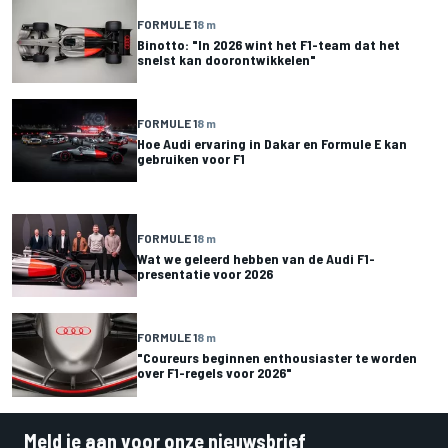
FORMULE 1
8 m
Binotto: "In 2026 wint het F1-team dat het
snelst kan doorontwikkelen"
FORMULE 1
8 m
Hoe Audi ervaring in Dakar en Formule E kan
gebruiken voor F1
FORMULE 1
8 m
Wat we geleerd hebben van de Audi F1-
presentatie voor 2026
FORMULE 1
8 m
"Coureurs beginnen enthousiaster te worden
over F1-regels voor 2026"
Meld je aan voor onze nieuwsbrief