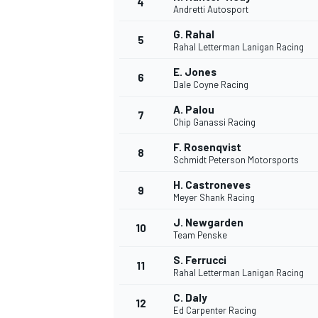
4
Andretti Autosport
G. Rahal
5
Rahal Letterman Lanigan Racing
INDYCAR
E. Jones
6
Dale Coyne Racing
A. Palou
7
Chip Ganassi Racing
F. Rosenqvist
8
Schmidt Peterson Motorsports
H. Castroneves
9
Meyer Shank Racing
J. Newgarden
10
Team Penske
S. Ferrucci
11
WEC
DTM
Rahal Letterman Lanigan Racing
C. Daly
12
Ed Carpenter Racing