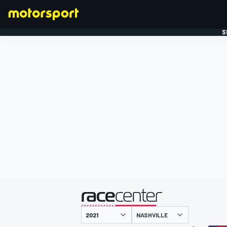
S
FORMULE 1
gepresenteerd door
NASHVILLE