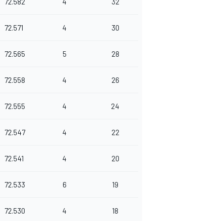
72.582
4
32
72.571
4
30
72.565
5
28
72.558
4
26
72.555
4
24
72.547
4
22
72.541
4
20
72.533
6
19
72.530
4
18