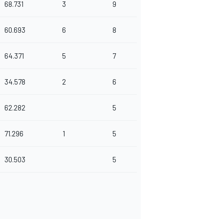
68.731
3
9
60.693
6
8
64.371
5
7
34.578
2
6
62.282
5
71.296
1
5
30.503
5