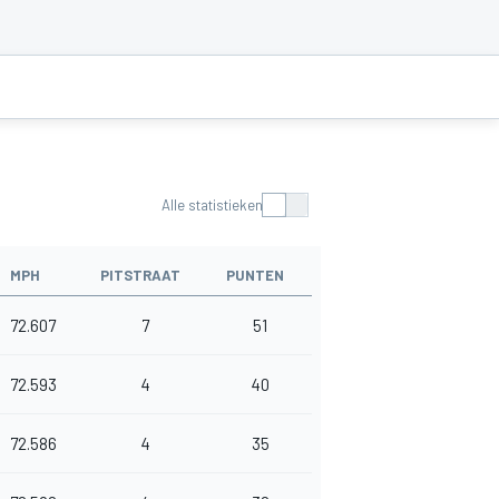
Alle statistieken
MPH
PITSTRAAT
PUNTEN
72.607
7
51
72.593
4
40
72.586
4
35