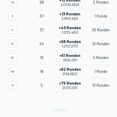
+12 Ronden
68
2 Ronden
22
2:04'39.5846
+13 Ronden
67
1 Ronde
3
2:19'05.5615
+43 Ronden
37
30 Ronden
4
1:12'25.4653
+56 Ronden
24
13 Ronden
21
1:27'27.2770
+61 Ronden
19
5 Ronden
30
38'26.2811
+62 Ronden
18
1 Ronde
48
31'48.6602
+75 Ronden
5
13 Ronden
14
20'39.2313