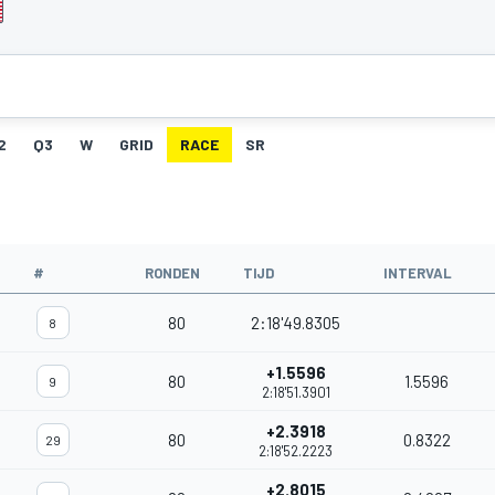
2
Q3
W
GRID
RACE
SR
#
RONDEN
TIJD
INTERVAL
80
2:18'49.8305
8
+1.5596
80
1.5596
9
2:18'51.3901
+2.3918
80
0.8322
29
2:18'52.2223
+2.8015