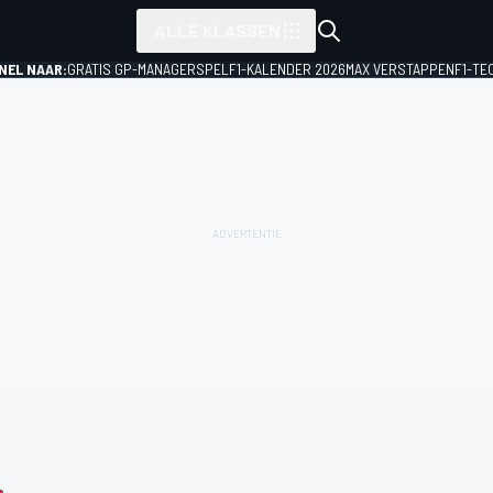
ALLE KLASSEN
NEL NAAR:
GRATIS GP-MANAGERSPEL
F1-KALENDER 2026
MAX VERSTAPPEN
F1-TE