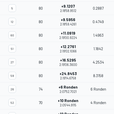
+9.1207
80
0.2887
5
2:18'58.9512
+9.5956
80
0.4749
12
2:18'59.4261
+11.0919
80
1.4963
60
2:19'00.9224
+12.2761
80
1.1842
51
2:19'02.1066
+16.5295
80
4.2534
27
2:19'06.3600
+24.8453
80
8.3158
59
2:19'14.6758
+6 Ronden
74
6 Ronden
26
2:07'52.7021
+10 Ronden
70
4 Ronden
52
2:05'44.9115