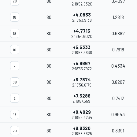
80
0.4097
28
2:18'52.6320
+4.0833
80
1.2818
15
2:18'53.9138
+4.7715
80
0.6882
18
2:18'54.6020
+5.5333
80
0.7618
10
2:18'55.3638
+5.9667
80
0.4334
7
2:18'55.7972
+6.7874
80
0.8207
06
2:18'56.6179
+7.5286
80
0.7412
2
2:18'57.3591
+8.4929
80
0.9643
45
2:18'58.3234
+8.8320
80
0.3391
20
2:18'58.6625