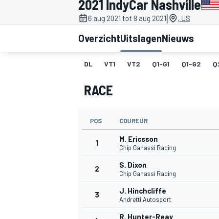
2021 IndyCar Nashville
|
6 aug 2021 tot 8 aug 2021
, US
Overzicht
Uitslagen
Nieuws
DL
VT1
VT2
Q1-G1
Q1-G2
Q
RACE
MOTOGP
POS
COUREUR
M. Ericsson
1
Chip Ganassi Racing
S. Dixon
2
Chip Ganassi Racing
J. Hinchcliffe
3
Andretti Autosport
R. Hunter-Reay