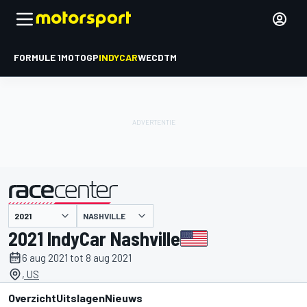
FORMULE 1
MOTOGP
INDYCAR
WEC
DTM
NASHVILLE
gepresenteerd door
2021 IndyCar Nashville
6 aug 2021 tot 8 aug 2021
, US
Overzicht
Uitslagen
Nieuws