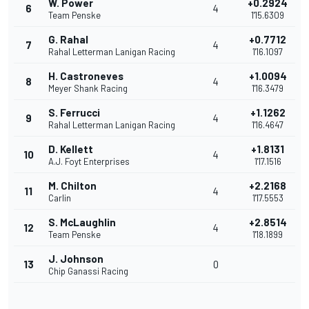
W. Power
+0.2924
6
4
Team Penske
1'15.6309
G. Rahal
+0.7712
7
4
Rahal Letterman Lanigan Racing
1'16.1097
H. Castroneves
+1.0094
8
4
Meyer Shank Racing
1'16.3479
S. Ferrucci
+1.1262
9
4
Rahal Letterman Lanigan Racing
1'16.4647
D. Kellett
+1.8131
10
4
A.J. Foyt Enterprises
1'17.1516
M. Chilton
+2.2168
11
4
Carlin
1'17.5553
S. McLaughlin
+2.8514
12
4
Team Penske
1'18.1899
J. Johnson
13
0
Chip Ganassi Racing