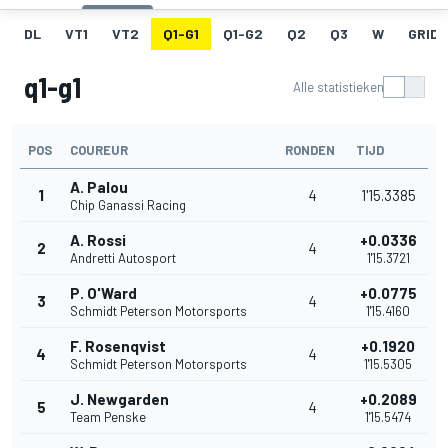
DL
VT1
VT2
Q1-G1
Q1-G2
Q2
Q3
W
GRID
q1-g1
Alle statistieken
POS
COUREUR
RONDEN
TIJD
A. Palou
1
4
1'15.3385
Chip Ganassi Racing
A. Rossi
+0.0336
2
4
Andretti Autosport
1'15.3721
P. O'Ward
+0.0775
3
4
Schmidt Peterson Motorsports
1'15.4160
F. Rosenqvist
+0.1920
4
4
Schmidt Peterson Motorsports
1'15.5305
J. Newgarden
+0.2089
5
4
Team Penske
1'15.5474