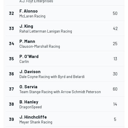
A.J. Foyt Enterprises
F. Alonso
32
50
McLaren Racing
J. King
33
42
Rahal Letterman Lanigan Racing
P. Mann
34
25
Clauson-Marshall Racing
P. O'Ward
35
13
Carlin
J. Davison
36
30
Dale Coyne Racing with Byrd and Belardi
O. Servia
37
60
Team Stange Racing with Arrow Schmidt Peterson
B. Hanley
38
14
DragonSpeed
J. Hinchcliffe
39
5
Meyer Shank Racing