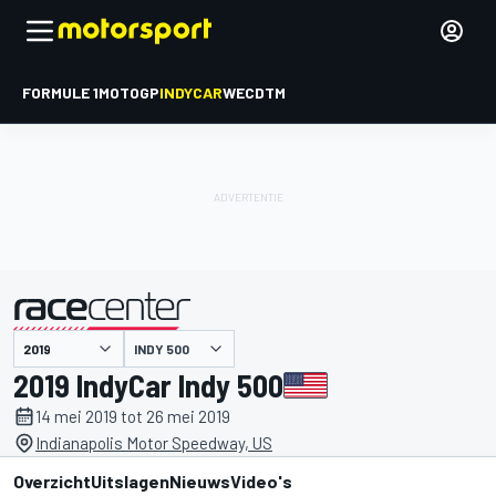
FORMULE 1
MOTOGP
INDYCAR
WEC
DTM
INDY 500
gepresenteerd door
2019 IndyCar Indy 500
14 mei 2019 tot 26 mei 2019
Indianapolis Motor Speedway, US
Overzicht
Uitslagen
Nieuws
Video's