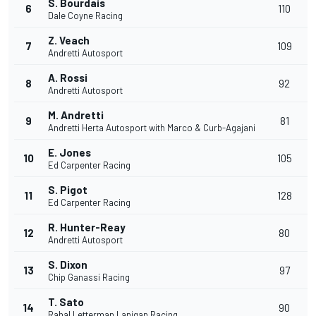
S. Bourdais
6
110
Dale Coyne Racing
Z. Veach
7
109
Andretti Autosport
A. Rossi
8
92
Andretti Autosport
M. Andretti
9
81
Andretti Herta Autosport with Marco & Curb-Agajani
E. Jones
10
105
Ed Carpenter Racing
S. Pigot
11
128
Ed Carpenter Racing
R. Hunter-Reay
12
80
Andretti Autosport
S. Dixon
13
97
Chip Ganassi Racing
T. Sato
14
90
Rahal Letterman Lanigan Racing