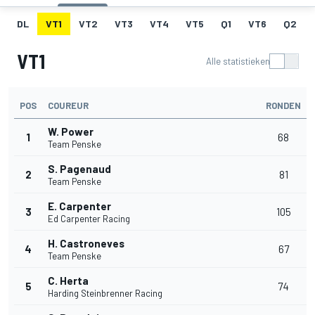
DL
VT1
VT2
VT3
VT4
VT5
Q1
VT6
Q2
VT1
Alle statistieken
POS
COUREUR
RONDEN
W. Power
1
68
Team Penske
S. Pagenaud
2
81
Team Penske
E. Carpenter
3
105
Ed Carpenter Racing
H. Castroneves
4
67
Team Penske
C. Herta
5
74
Harding Steinbrenner Racing