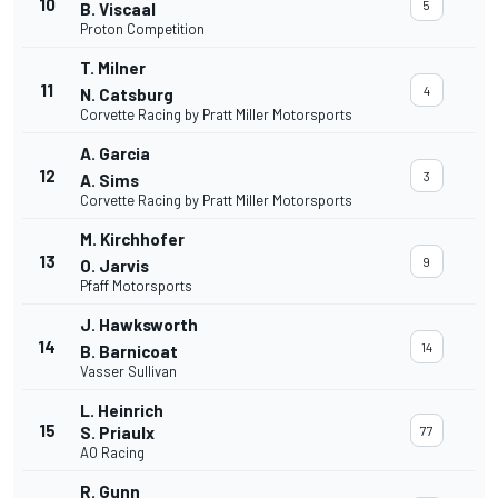
10
5
B. Viscaal
Proton Competition
T. Milner
11
4
N. Catsburg
Corvette Racing by Pratt Miller Motorsports
A. Garcia
12
3
A. Sims
Corvette Racing by Pratt Miller Motorsports
M. Kirchhofer
13
9
O. Jarvis
Pfaff Motorsports
J. Hawksworth
14
14
B. Barnicoat
Vasser Sullivan
L. Heinrich
15
S. Priaulx
77
AO Racing
R. Gunn