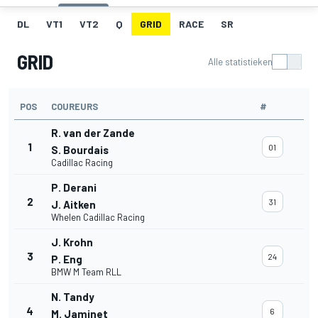
DL
VT1
VT2
Q
GRID
RACE
SR
GRID
Alle statistieken
POS
COUREURS
#
R. van der Zande
1
01
S. Bourdais
Cadillac Racing
P. Derani
2
31
J. Aitken
Whelen Cadillac Racing
J. Krohn
3
24
P. Eng
BMW M Team RLL
N. Tandy
4
6
M. Jaminet