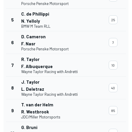
Porsche Penske Motorsport
C. de Phillippi
5
25
N. Yelloly
BMW M Team RLL
D. Cameron
6
7
F. Nasr
Porsche Penske Motorsport
R. Taylor
7
10
F. Albuquerque
Wayne Taylor Racing with Andretti
J. Taylor
8
40
L. Deletraz
Wayne Taylor Racing with Andretti
T. van der Helm
9
85
R. Westbrook
JDC/Miller Motorsports
G. Bruni