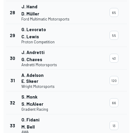
J. Hand
28
65
D. Müller
Ford Multimatic Motorsports
G. Levorato
29
55
C. Lewis
Proton Competition
J. Andretti
30
43
G. Chaves
Andretti Motorsports
A. Adelson
31
E. Skeer
120
Wright Motorsports
S. Monk
32
66
S. McAleer
Gradient Racing
O. Fidani
33
13
M. Bell
AWA