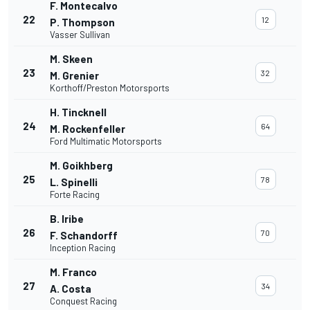
F. Montecalvo
22
12
P. Thompson
Vasser Sullivan
M. Skeen
23
32
M. Grenier
Korthoff/Preston Motorsports
H. Tincknell
24
64
M. Rockenfeller
Ford Multimatic Motorsports
M. Goikhberg
25
78
L. Spinelli
Forte Racing
B. Iribe
26
70
F. Schandorff
Inception Racing
M. Franco
27
34
A. Costa
Conquest Racing