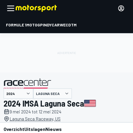
FORMULE 1
MOTOGP
INDYCAR
WEC
DTM
LAGUNA SECA
gepresenteerd door
2024 IMSA Laguna Seca
9 mei 2024 tot 12 mei 2024
Laguna Seca Raceway, US
Overzicht
Uitslagen
Nieuws