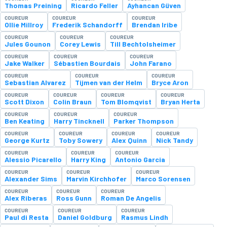
Thomas Preining
Ricardo Feller
Ayhancan Güven
COUREUR
COUREUR
COUREUR
Ollie Millroy
Frederik Schandorff
Brendan Iribe
COUREUR
COUREUR
COUREUR
Jules Gounon
Corey Lewis
Till Bechtolsheimer
COUREUR
COUREUR
COUREUR
Jake Walker
Sébastien Bourdais
John Farano
COUREUR
COUREUR
COUREUR
Sebastian Alvarez
Tijmen van der Helm
Bryce Aron
COUREUR
COUREUR
COUREUR
COUREUR
Scott Dixon
Colin Braun
Tom Blomqvist
Bryan Herta
COUREUR
COUREUR
COUREUR
Ben Keating
Harry Tincknell
Parker Thompson
COUREUR
COUREUR
COUREUR
COUREUR
George Kurtz
Toby Sowery
Alex Quinn
Nick Tandy
COUREUR
COUREUR
COUREUR
Alessio Picarello
Harry King
Antonio Garcia
COUREUR
COUREUR
COUREUR
Alexander Sims
Marvin Kirchhofer
Marco Sorensen
COUREUR
COUREUR
COUREUR
Alex Riberas
Ross Gunn
Roman De Angelis
COUREUR
COUREUR
COUREUR
Paul di Resta
Daniel Goldburg
Rasmus Lindh