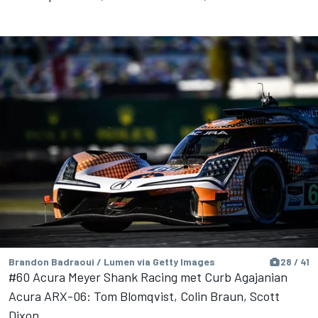
Brandon Badraoui / Lumen via Getty Images
28 / 41
#60 Acura Meyer Shank Racing met Curb Agajanian
Acura ARX-06: Tom Blomqvist, Colin Braun, Scott
Dixon