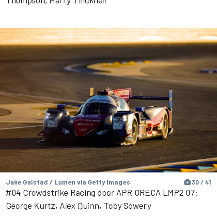
Jake Galstad / Lumen via Getty Images
30 / 41
#04 Crowdstrike Racing door APR ORECA LMP2 07:
George Kurtz, Alex Quinn, Toby Sowery