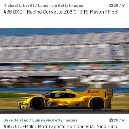
Michael L. Levitt / Lumen via Getty Images
25 / 41
#36 DXDT Racing Corvette Z06 GT3.R: Mason Filippi
Jake Galstad / Lumen via Getty Images
26 / 41
#85 JDC-Miller MotorSports Porsche 963: Nico Pino,