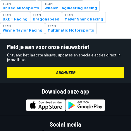
TEAM
TEAM
United Autosports
Whelen Engineering Racing
TEAM
TEAM
TEAM
DXDT Racing
Dragonspeed
Meyer Shank Racing
TEAM
TEAM
Wayne Taylor Racing
Multimatic Motorsports
Meld je aan voor onze nieuwsbrief
Ontvang het laatste nieuws, updates en speciale acties direct in
je mailbox.
ABONNEER
Download onze app
Social media