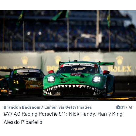
Brandon Badraoui / Lumen via Getty Images
31 / 41
#77 AO Racing Porsche 911: Nick Tandy, Harry King,
Alessio Picariello