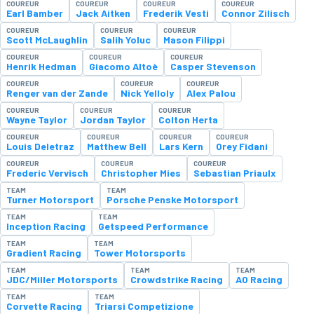
COUREUR
COUREUR
COUREUR
COUREUR
Earl Bamber
Jack Aitken
Frederik Vesti
Connor Zilisch
COUREUR
COUREUR
COUREUR
Scott McLaughlin
Salih Yoluc
Mason Filippi
COUREUR
COUREUR
COUREUR
Henrik Hedman
Giacomo Altoè
Casper Stevenson
COUREUR
COUREUR
COUREUR
Renger van der Zande
Nick Yelloly
Alex Palou
COUREUR
COUREUR
COUREUR
Wayne Taylor
Jordan Taylor
Colton Herta
COUREUR
COUREUR
COUREUR
COUREUR
Louis Deletraz
Matthew Bell
Lars Kern
Orey Fidani
COUREUR
COUREUR
COUREUR
Frederic Vervisch
Christopher Mies
Sebastian Priaulx
TEAM
TEAM
Turner Motorsport
Porsche Penske Motorsport
TEAM
TEAM
Inception Racing
Getspeed Performance
TEAM
TEAM
Gradient Racing
Tower Motorsports
TEAM
TEAM
TEAM
JDC/Miller Motorsports
Crowdstrike Racing
AO Racing
TEAM
TEAM
Corvette Racing
Triarsi Competizione