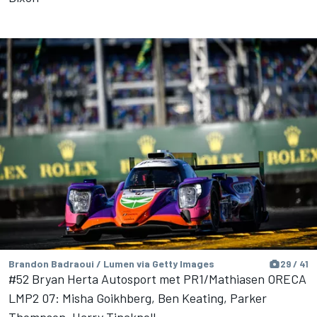
Brandon Badraoui / Lumen via Getty Images
29 / 41
#52 Bryan Herta Autosport met PR1/Mathiasen ORECA
LMP2 07: Misha Goikhberg, Ben Keating, Parker
Thompson, Harry Tincknell