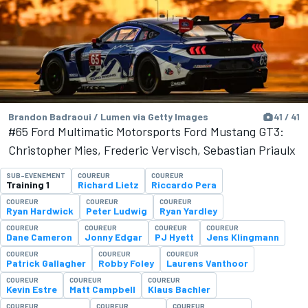
Brandon Badraoui / Lumen via Getty Images
41 / 41
#65 Ford Multimatic Motorsports Ford Mustang GT3:
Christopher Mies, Frederic Vervisch, Sebastian Priaulx
SUB-EVENEMENT
COUREUR
COUREUR
Training 1
Richard Lietz
Riccardo Pera
COUREUR
COUREUR
COUREUR
Ryan Hardwick
Peter Ludwig
Ryan Yardley
COUREUR
COUREUR
COUREUR
COUREUR
Dane Cameron
Jonny Edgar
PJ Hyett
Jens Klingmann
COUREUR
COUREUR
COUREUR
Patrick Gallagher
Robby Foley
Laurens Vanthoor
COUREUR
COUREUR
COUREUR
Kevin Estre
Matt Campbell
Klaus Bachler
COUREUR
COUREUR
COUREUR