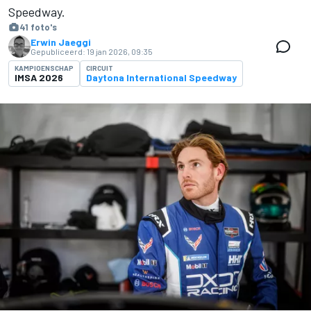
Speedway.
41 foto's
Erwin Jaeggi
Gepubliceerd:
19 jan 2026, 09:35
KAMPIOENSCHAP
CIRCUIT
IMSA 2026
Daytona International Speedway