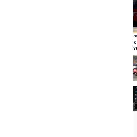
M
K
v