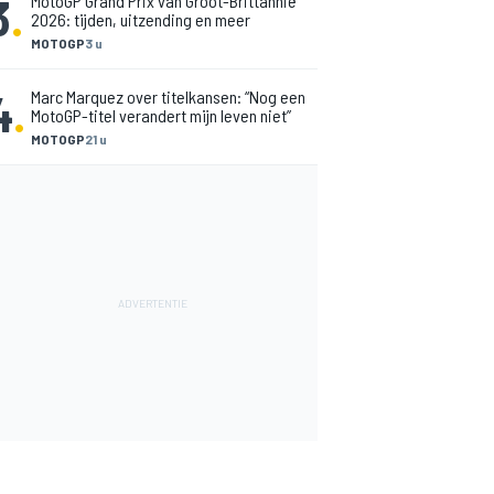
3
.
MotoGP Grand Prix van Groot-Brittannië
2026: tijden, uitzending en meer
MOTOGP
3 u
4
.
Marc Marquez over titelkansen: “Nog een
MotoGP-titel verandert mijn leven niet”
MOTOGP
21 u