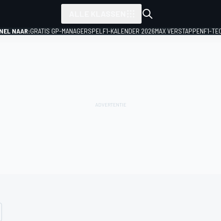
ALLE KLASSEN
NEL NAAR:
GRATIS GP-MANAGERSPEL
F1-KALENDER 2026
MAX VERSTAPPEN
F1-TE