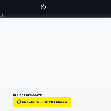
Laat je horen met de
reactiemodule
CH
LOGIN
EDITIE
NEDERLAND
BLIJF OP DE HOOGTE
ONTVANG NIEUWSMELDINGEN