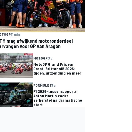
OTOGP
11 min
TM mag afwijkend motoronderdeel
ervangen voor GP van Aragón
MOTOGP
3 u
MotoGP Grand Prix van
Groot-Brittannië 2026:
tijden, uitzending en meer
FORMULE 1
3 u
F1 2026-tussenrapport:
Aston Martin zoekt
eerherstel na dramatische
start