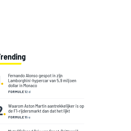
Trending
1
.
Fernando Alonso gespot in zijn
Lamborghini-hypercar van 5,9 miljoen
dollar in Monaco
FORMULE 1
2 d
2
.
Waarom Aston Martin aantrekkelijker is op
de F1-rijdersmarkt dan dat het lijkt
FORMULE 1
5 u