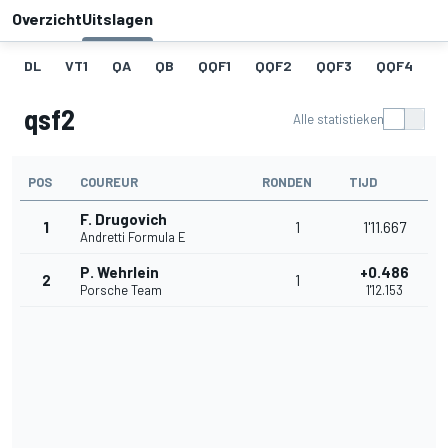
Overzicht
Uitslagen
DL
VT1
QA
QB
QQF1
QQF2
QQF3
QQF4
Q
qsf2
Alle statistieken
POS
COUREUR
RONDEN
TIJD
F. Drugovich
1
1
1'11.667
Andretti Formula E
P. Wehrlein
+0.486
2
1
Porsche Team
1'12.153