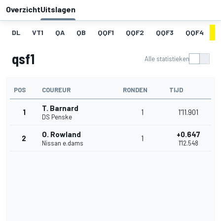
Overzicht
Uitslagen
DL
VT1
QA
QB
QQF1
QQF2
QQF3
QQF4
Q
qsf1
Alle statistieken
POS
COUREUR
RONDEN
TIJD
T. Barnard
1
1
1'11.901
DS Penske
O. Rowland
+0.647
2
1
Nissan e.dams
1'12.548