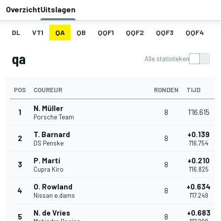
Overzicht
Uitslagen
DL
VT1
QA
QB
QQF1
QQF2
QQF3
QQF4
Q
qa
Alle statistieken
POS
COUREUR
RONDEN
TIJD
N. Müller
1
8
1'16.615
Porsche Team
T. Barnard
+0.139
2
8
DS Penske
1'16.754
P. Martí
+0.210
3
8
Cupra Kiro
1'16.825
O. Rowland
+0.634
4
8
Nissan e.dams
1'17.249
N. de Vries
+0.683
5
8