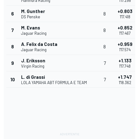
Mahindra Racing
1'17.298
M. Gunther
+0.803
6
8
DS Penske
1'17.418
M. Evans
+0.852
7
8
Jaguar Racing
1'17.467
A. Felix da Costa
+0.959
8
8
Jaguar Racing
1'17.574
J. Eriksson
+1.133
9
7
Virgin Racing
1'17.748
L. di Grassi
+1.747
10
7
LOLA YAMAHA ABT FORMULA E TEAM
1'18.362