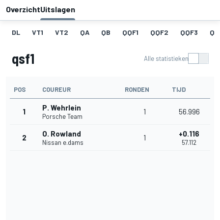
Overzicht
Uitslagen
DL
VT1
VT2
QA
QB
QQF1
QQF2
QQF3
QQ
qsf1
Alle statistieken
POS
COUREUR
RONDEN
TIJD
P. Wehrlein
1
1
56.996
Porsche Team
O. Rowland
+0.116
2
1
Nissan e.dams
57.112