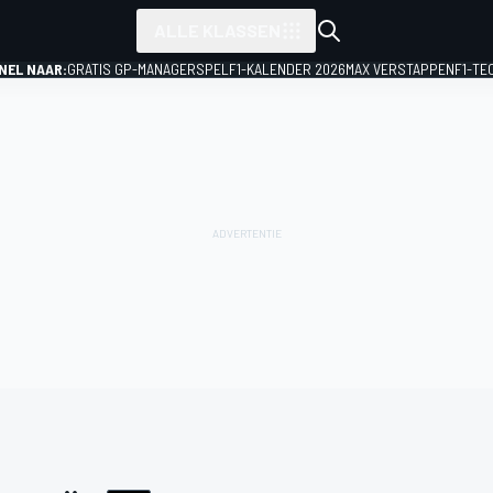
ALLE KLASSEN
NEL NAAR:
GRATIS GP-MANAGERSPEL
F1-KALENDER 2026
MAX VERSTAPPEN
F1-TE