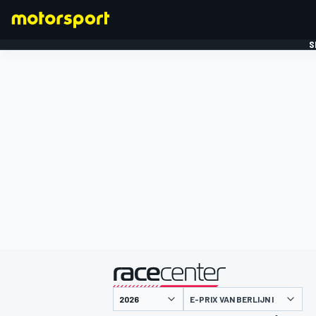
S
FORMULE 1
gepresenteerd door
E-PRIX VAN BERLIJN I