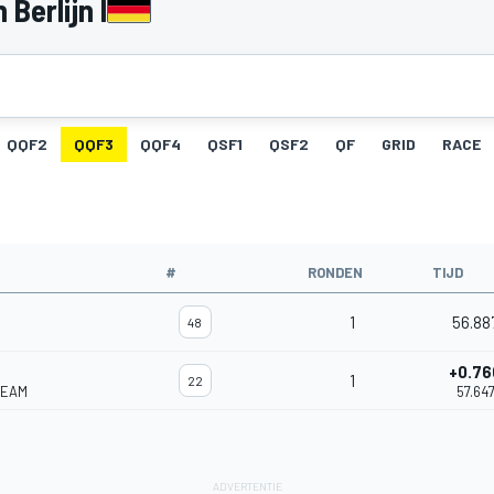
Berlijn I
QQF2
QQF3
QQF4
QSF1
QSF2
QF
GRID
RACE
#
RONDEN
TIJD
1
56.88
48
+0.76
1
22
TEAM
57.64