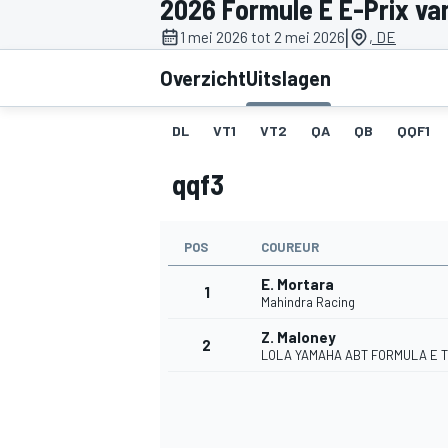
2026 Formule E E-Prix van 
|
1 mei 2026 tot 2 mei 2026
, DE
Overzicht
Uitslagen
DL
VT1
VT2
QA
QB
QQF1
qqf3
MOTOGP
POS
COUREUR
E. Mortara
1
Mahindra Racing
Z. Maloney
2
LOLA YAMAHA ABT FORMULA E 