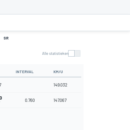
SR
Alle statistieken
INTERVAL
KM/U
7
149.032
0
0.760
147.067
7