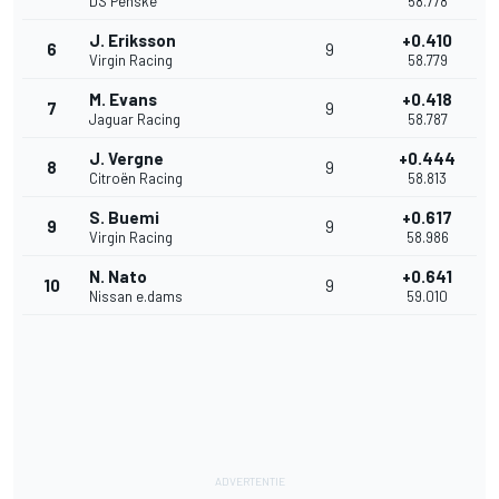
DS Penske
58.778
J. Eriksson
+0.410
6
9
Virgin Racing
58.779
M. Evans
+0.418
7
9
Jaguar Racing
58.787
J. Vergne
+0.444
8
9
Citroën Racing
58.813
S. Buemi
+0.617
9
9
Virgin Racing
58.986
N. Nato
+0.641
10
9
Nissan e.dams
59.010