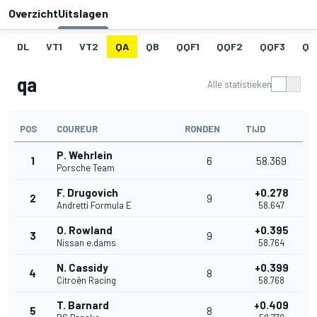
Overzicht
Uitslagen
DL
VT1
VT2
QA
QB
QQF1
QQF2
QQF3
QQ
qa
Alle statistieken
POS
COUREUR
RONDEN
TIJD
P. Wehrlein
1
6
58.369
Porsche Team
F. Drugovich
+0.278
2
9
Andretti Formula E
58.647
O. Rowland
+0.395
3
9
Nissan e.dams
58.764
N. Cassidy
+0.399
4
8
Citroën Racing
58.768
T. Barnard
+0.409
5
8