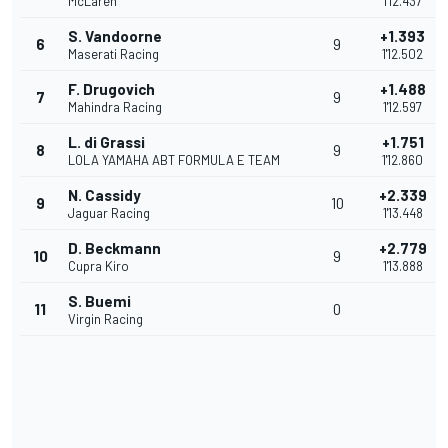
McLaren
1'12.437
S. Vandoorne
+1.393
6
9
Maserati Racing
1'12.502
F. Drugovich
+1.488
7
9
Mahindra Racing
1'12.597
L. di Grassi
+1.751
8
9
LOLA YAMAHA ABT FORMULA E TEAM
1'12.860
N. Cassidy
+2.339
9
10
Jaguar Racing
1'13.448
D. Beckmann
+2.779
10
9
Cupra Kiro
1'13.888
S. Buemi
11
0
Virgin Racing