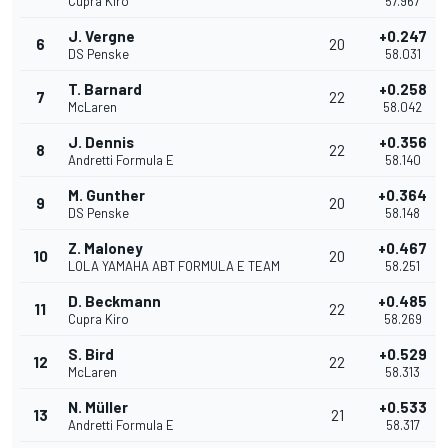
Cupra Kiro
57.967
J. Vergne
+0.247
6
20
DS Penske
58.031
T. Barnard
+0.258
7
22
McLaren
58.042
J. Dennis
+0.356
8
22
Andretti Formula E
58.140
M. Gunther
+0.364
9
20
DS Penske
58.148
Z. Maloney
+0.467
10
20
LOLA YAMAHA ABT FORMULA E TEAM
58.251
D. Beckmann
+0.485
11
22
Cupra Kiro
58.269
S. Bird
+0.529
12
22
McLaren
58.313
N. Müller
+0.533
13
21
Andretti Formula E
58.317