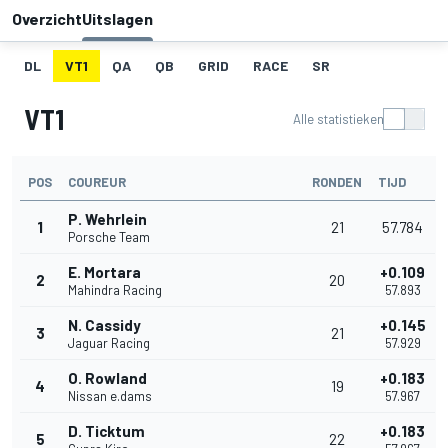
Overzicht
Uitslagen
DL
VT1
QA
QB
GRID
RACE
SR
VT1
Alle statistieken
POS
COUREUR
RONDEN
TIJD
P. Wehrlein
1
21
57.784
Porsche Team
E. Mortara
+0.109
2
20
Mahindra Racing
57.893
N. Cassidy
+0.145
3
21
Jaguar Racing
57.929
O. Rowland
+0.183
4
19
Nissan e.dams
57.967
D. Ticktum
+0.183
5
22