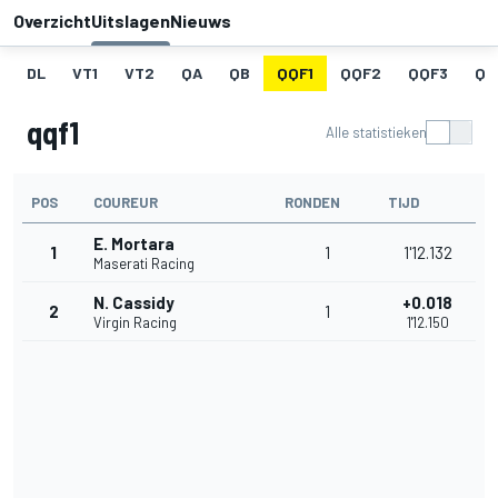
Overzicht
Uitslagen
Nieuws
DL
VT1
VT2
QA
QB
QQF1
QQF2
QQF3
QQ
qqf1
Alle statistieken
POS
COUREUR
RONDEN
TIJD
E. Mortara
1
1
1'12.132
Maserati Racing
N. Cassidy
+0.018
2
1
Virgin Racing
1'12.150