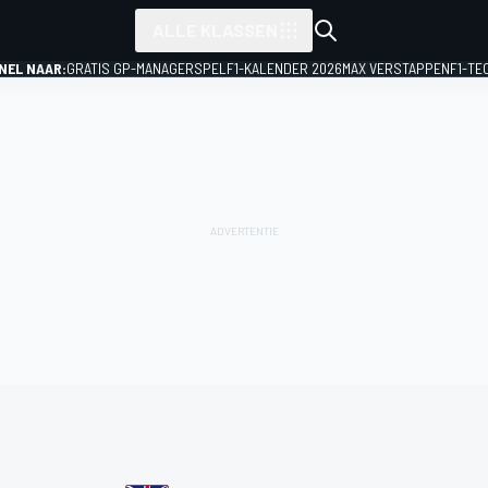
ALLE KLASSEN
NEL NAAR:
GRATIS GP-MANAGERSPEL
F1-KALENDER 2026
MAX VERSTAPPEN
F1-TE