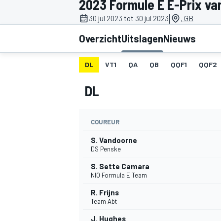
2023 Formule E E-Prix van
|
30 jul 2023 tot 30 jul 2023
, GB
Overzicht
Uitslagen
Nieuws
DL
VT1
QA
QB
QQF1
QQF2
DL
MOTOGP
COUREUR
S. Vandoorne
DS Penske
S. Sette Camara
NIO Formula E Team
R. Frijns
Team Abt
J. Hughes