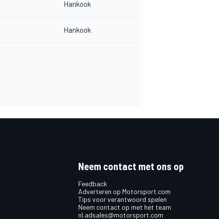
Hankook
Hankook
Neem contact met ons op
Feedback
Adverteren op Motorsport.com
Tips voor verantwoord spelen
Neem contact op met het team
nl.adsales@motorsport.com