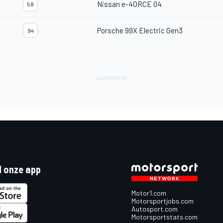
Nissan e-4ORCE 04
58
Porsche 99X Electric Gen3
94
 onze app
Motor1.com
Motorsportjobs.com
Autosport.com
Motorsportstats.com