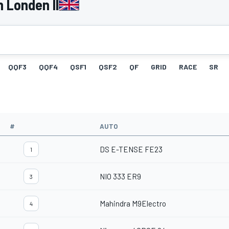
 Londen II
QQF3
QQF4
QSF1
QSF2
QF
GRID
RACE
SR
#
AUTO
DS E-TENSE FE23
1
NIO 333 ER9
3
Mahindra M9Electro
4