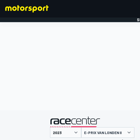
S
FORMULE 1
gepresenteerd door
E-PRIX VAN LONDEN II