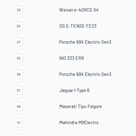
Nissan e-4ORCE 04
23
DS E-TENSE FE23
25
Porsche 99X Electric Gen3
27
NIO 333 ER9
33
Porsche 99X Electric Gen3
36
Jaguar I-Type 6
37
Maserati Tipo Folgore
48
Mahindra M9Electro
51