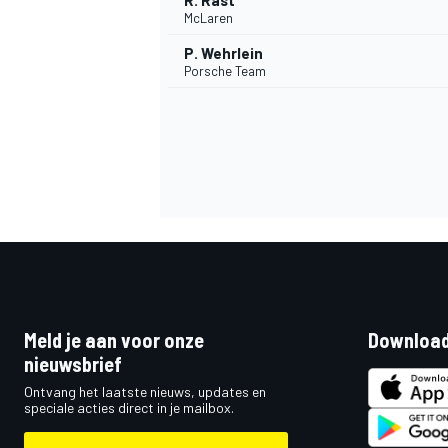
R. Rast
McLaren
P. Wehrlein
Porsche Team
Meld je aan voor onze
Download
nieuwsbrief
Ontvang het laatste nieuws, updates en
speciale acties direct in je mailbox.