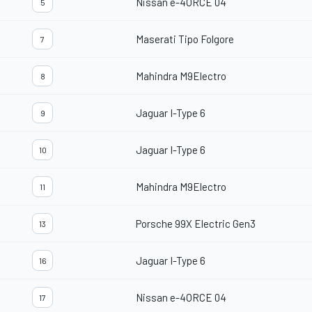
Nissan e-4ORCE 04
5
Maserati Tipo Folgore
7
Mahindra M9Electro
8
Jaguar I-Type 6
9
Jaguar I-Type 6
10
Mahindra M9Electro
11
Porsche 99X Electric Gen3
13
Jaguar I-Type 6
16
Nissan e-4ORCE 04
17