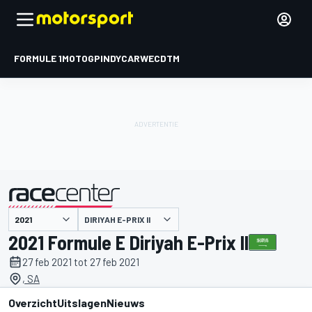
FORMULE 1
MOTOGP
INDYCAR
WEC
DTM
DIRIYAH E-PRIX II
gepresenteerd door
2021 Formule E Diriyah E-Prix II
27 feb 2021 tot 27 feb 2021
, SA
Overzicht
Uitslagen
Nieuws