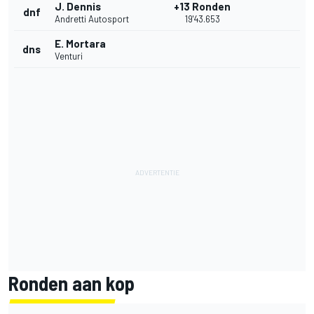
J. Dennis
+13 Ronden
dnf
Andretti Autosport
19'43.653
E. Mortara
dns
Venturi
Ronden aan kop