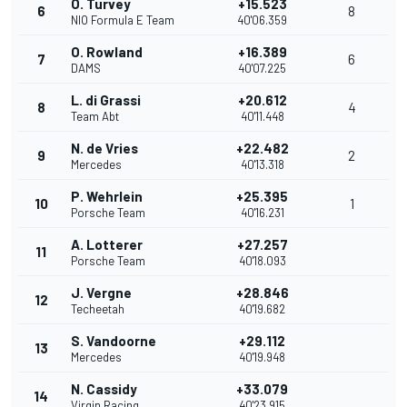
O. Turvey
+15.523
6
8
NIO Formula E Team
40'06.359
O. Rowland
+16.389
7
6
DAMS
40'07.225
L. di Grassi
+20.612
8
4
Team Abt
40'11.448
N. de Vries
+22.482
9
2
Mercedes
40'13.318
P. Wehrlein
+25.395
10
1
Porsche Team
40'16.231
A. Lotterer
+27.257
11
Porsche Team
40'18.093
J. Vergne
+28.846
12
Techeetah
40'19.682
S. Vandoorne
+29.112
13
Mercedes
40'19.948
N. Cassidy
+33.079
14
Virgin Racing
40'23.915