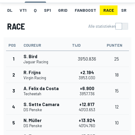
DL
VT1
Q
SP1
GRID
FANBOOST
RACE
SR
RACE
Alle statistieken
POS
COUREUR
TIJD
PUNTEN
S. Bird
1
39'50.836
25
Jaguar Racing
R. Frijns
+2.194
2
18
Virgin Racing
39'53.030
A. Felix da Costa
+6.900
3
15
Techeetah
39'57.736
S. Sette Camara
+12.817
4
12
DS Penske
40'03.653
N. Müller
+13.924
5
10
DS Penske
40'04.760