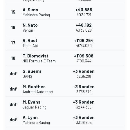
A. Sims
+43.885
15
Mahindra Racing
40'34.721
N. Nato
+48.192
16
Venturi
40'39.028
R. Rast
+1'06.254
17
Team Abt
40'57.090
T. Blomqvist
+1'09.508
18
NIO Formula E Team
41'00.344
S. Buemi
+3 Ronden
dnf
DAMS
32'35.218
M. Gunther
+3 Ronden
dnf
Andretti Autosport
32'38.574
M. Evans
+3 Ronden
dnf
Jaguar Racing
32'44.395
A. Lynn
+3 Ronden
dnf
Mahindra Racing
33'08.705