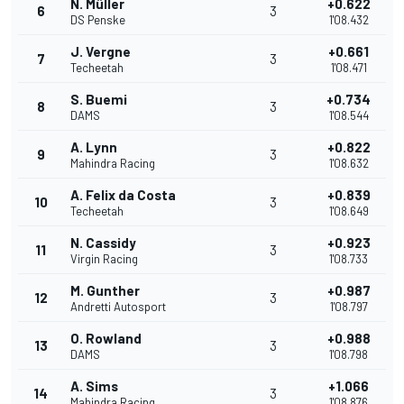
N. Müller
+0.622
6
3
DS Penske
1'08.432
J. Vergne
+0.661
7
3
Techeetah
1'08.471
S. Buemi
+0.734
8
3
DAMS
1'08.544
A. Lynn
+0.822
9
3
Mahindra Racing
1'08.632
A. Felix da Costa
+0.839
10
3
Techeetah
1'08.649
N. Cassidy
+0.923
11
3
Virgin Racing
1'08.733
M. Gunther
+0.987
12
3
Andretti Autosport
1'08.797
O. Rowland
+0.988
13
3
DAMS
1'08.798
A. Sims
+1.066
14
3
Mahindra Racing
1'08.876