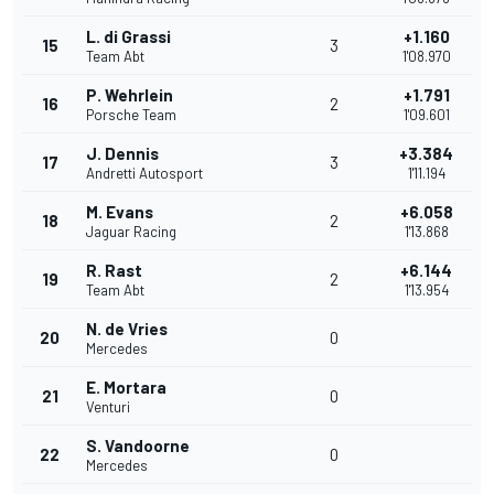
L. di Grassi
+1.160
15
3
Team Abt
1'08.970
P. Wehrlein
+1.791
16
2
Porsche Team
1'09.601
J. Dennis
+3.384
17
3
Andretti Autosport
1'11.194
M. Evans
+6.058
18
2
Jaguar Racing
1'13.868
R. Rast
+6.144
19
2
Team Abt
1'13.954
N. de Vries
20
0
Mercedes
E. Mortara
21
0
Venturi
S. Vandoorne
22
0
Mercedes