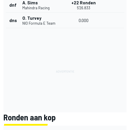
A. Sims
+22 Ronden
dnf
Mahindra Racing
5'26.833
O. Turvey
dns
0.000
NIO Formula E Team
Ronden aan kop