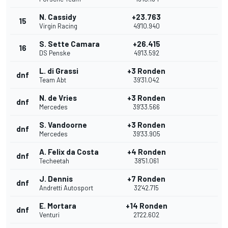
N. Cassidy
+23.763
15
Virgin Racing
49'10.940
S. Sette Camara
+26.415
16
DS Penske
49'13.592
L. di Grassi
+3 Ronden
dnf
Team Abt
39'31.042
N. de Vries
+3 Ronden
dnf
Mercedes
39'33.566
S. Vandoorne
+3 Ronden
dnf
Mercedes
39'33.905
A. Felix da Costa
+4 Ronden
dnf
Techeetah
38'51.061
J. Dennis
+7 Ronden
dnf
Andretti Autosport
32'42.715
E. Mortara
+14 Ronden
dnf
Venturi
21'22.602