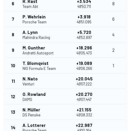
R. Rast
+3.534
6
8
Team Abt
48'50.711
P. Wehrlein
+3.918
7
6
Porsche Team
48'51.095
A. Lynn
+5.720
8
4
Mahindra Racing
48'52.897
M. Gunther
+18.296
9
2
Andretti Autosport
49'05.473
T. Blomqvist
+19.089
10
1
NIO Formula E Team
49'06.266
N. Nato
+20.045
11
Venturi
49'07.222
O. Rowland
+20.270
12
DAMS
49'07.447
N. Müller
+21.155
13
DS Penske
49'08.332
A. Lotterer
+22.987
14
Porsche Team
49'10.164