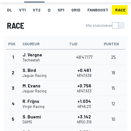
DL
VT1
VT2
Q
SP1
GRID
FANBOOST
RACE
RACE
Alle statistieken
POS
COUREUR
TIJD
PUNTEN
J. Vergne
1
48'47.177
25
Techeetah
S. Bird
+0.461
2
18
Jaguar Racing
48'47.638
M. Evans
+0.756
3
15
Jaguar Racing
48'47.933
R. Frijns
+1.034
4
12
Virgin Racing
48'48.211
S. Buemi
+3.142
5
10
DAMS
48'50.319