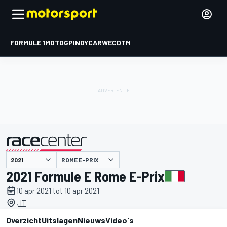
FORMULE 1
MOTOGP
INDYCAR
WEC
DTM
ROME E-PRIX
gepresenteerd door
2021 Formule E Rome E-Prix
10 apr 2021 tot 10 apr 2021
, IT
Overzicht
Uitslagen
Nieuws
Video's