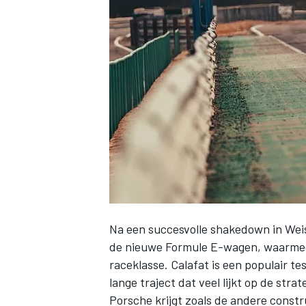
INDYCAR
Na een succesvolle shakedown in Wei
de nieuwe Formule E-wagen, waarmee 
WEC
DTM
raceklasse. Calafat is een populair t
lange traject dat veel lijkt op de stra
Porsche krijgt zoals de andere constr