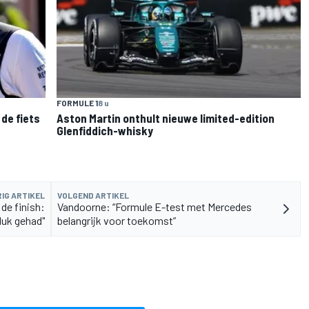
FORMULE 1
8 u
de fiets
Aston Martin onthult nieuwe limited-edition
Glenfiddich-whisky
IG ARTIKEL
VOLGEND ARTIKEL
de finish:
Vandoorne: “Formule E-test met Mercedes
luk gehad"
belangrijk voor toekomst”