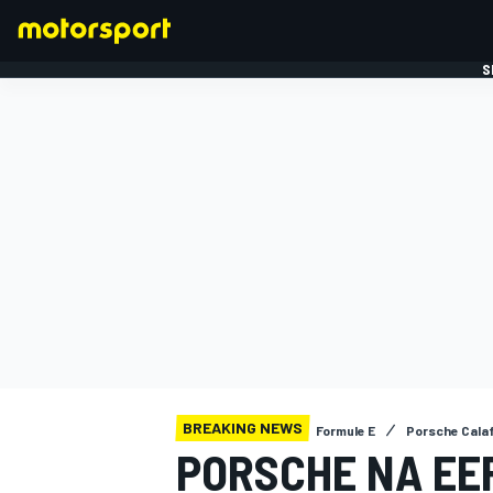
S
FORMULE 1
BREAKING NEWS
Formule E
Porsche Cala
PORSCHE NA EE