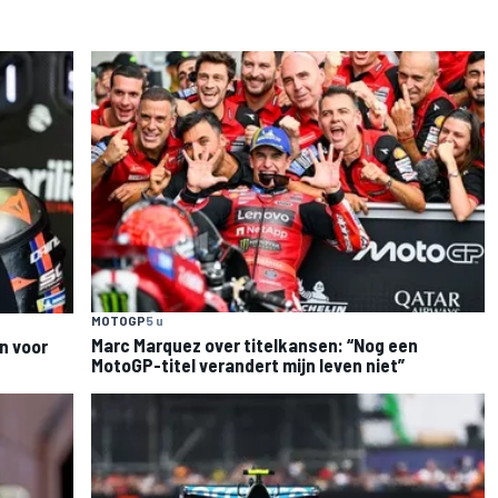
MOTOGP
5 u
Marc Marquez over titelkansen: “Nog een
n voor
MotoGP-titel verandert mijn leven niet”