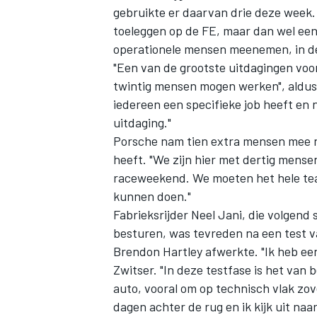
gebruikte er daarvan drie deze week
toeleggen op de FE, maar dan wel een
operationele mensen meenemen, in de 
"Een van de grootste uitdagingen voo
twintig mensen mogen werken", aldus
iedereen een specifieke job heeft en 
uitdaging."
Porsche nam tien extra mensen mee n
heeft. "We zijn hier met dertig mense
raceweekend. We moeten het hele team
kunnen doen."
Fabrieksrijder
Neel Jani
, die volgend
besturen, was tevreden na een test v
Brendon Hartley afwerkte. "Ik heb een
Zwitser. "In deze testfase is het van 
auto, vooral om op technisch vlak zo
dagen achter de rug en ik kijk uit n