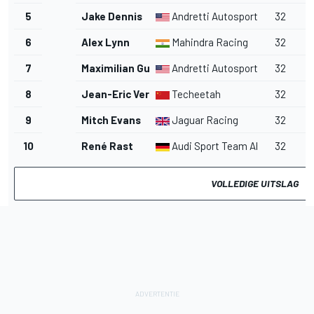
5
Jake Dennis
Andretti Autosport
32
6
Alex Lynn
Mahindra Racing
32
7
Maximilian Gunther
Andretti Autosport
32
8
Jean-Eric Vergne
Techeetah
32
9
Mitch Evans
Jaguar Racing
32
10
René Rast
Audi Sport Team Abt
32
VOLLEDIGE UITSLAG