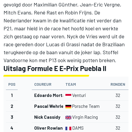
gevolgd door Maximilian Günther, Jean-Eric Vergne,
Mitch Evans, René Rast en Robin Frijns. De
Nederlander kwam in de kwalificatie niet verder dan
P21, maar hield in de race het hoofd koel en werkte
zich gestaag op naar voren. Nyck de Vries werd uit de
race gereden door Lucas di Grassi nadat de Braziliaan
terugkeerde op de baan vanuit de joker lap. Stoffel
Vandoorne kon met P13 ook weinig potten breken.
Uitslag Formule E E-Prix Puebla II
POS
COUREUR
TEAM
RONDEN
T
1
Edoardo Mortara
Venturi
32
2
Pascal Wehrlein
Porsche Team
32
3
Nick Cassidy
Virgin Racing
32
4
Oliver Rowland
DAMS
32