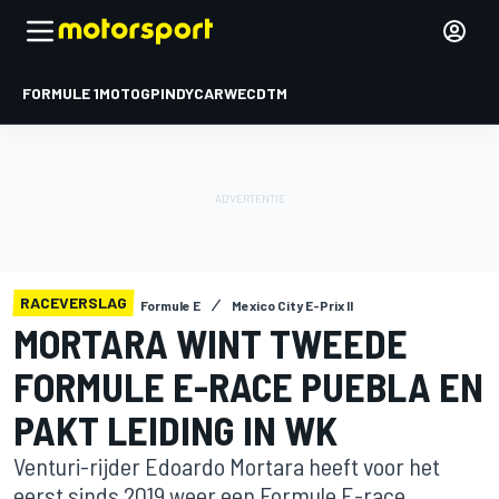
FORMULE 1
MOTOGP
INDYCAR
WEC
DTM
RACEVERSLAG
Formule E
Mexico City E-Prix II
MORTARA WINT TWEEDE
FORMULE E-RACE PUEBLA EN
PAKT LEIDING IN WK
Venturi-rijder Edoardo Mortara heeft voor het
eerst sinds 2019 weer een Formule E-race