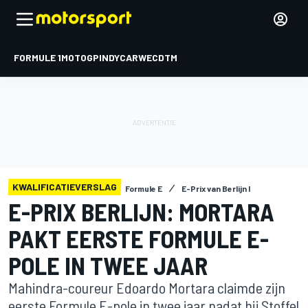
FORMULE 1
MOTOGP
INDYCAR
WEC
DTM
KWALIFICATIEVERSLAG
Formule E
E-Prix van Berlijn I
E-PRIX BERLIJN: MORTARA
PAKT EERSTE FORMULE E-
POLE IN TWEE JAAR
Mahindra-coureur Edoardo Mortara claimde zijn
eerste Formule E-pole in twee jaar nadat hij Stoffel