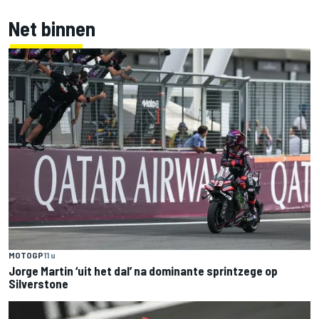
Net binnen
MOTOGP
11 u
Jorge Martin ‘uit het dal’ na dominante sprintzege op
Silverstone