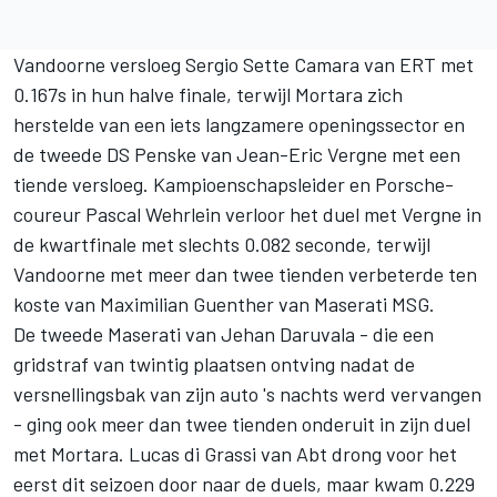
Vandoorne versloeg
Sergio Sette Camara
van ERT met
0.167s in hun halve finale, terwijl Mortara zich
herstelde van een iets langzamere openingssector en
de tweede
DS Penske
van
Jean-Eric Vergne
met een
tiende versloeg. Kampioenschapsleider en Porsche-
coureur
Pascal Wehrlein
verloor het duel met Vergne in
de kwartfinale met slechts 0.082 seconde, terwijl
Vandoorne met meer dan twee tienden verbeterde ten
koste van Maximilian Guenther van Maserati MSG.
De tweede Maserati van
Jehan Daruvala -
die een
gridstraf van twintig plaatsen ontving nadat de
versnellingsbak van zijn auto 's nachts werd vervangen
- ging ook meer dan twee tienden onderuit in zijn duel
met Mortara.
Lucas di Grassi
van Abt drong voor het
eerst dit seizoen door naar de duels, maar kwam 0.229