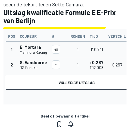
seconde tekort tegen Sette Camara.
Uitslag kwalificatie Formule E E-Prix
van Berlijn
POS
COUREUR
#
RONDEN
TIJD
VERSCHIL
E. Mortara
1
1
1'01.741
48
Mahindra Racing
S. Vandoorne
+0.267
2
1
0.267
2
DS Penske
1'02.008
VOLLEDIGE UITSLAG
Deel of bewaar dit artikel