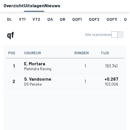
Overzicht
Uitslagen
Nieuws
DL
VT1
VT2
QA
QB
QQF1
QQF2
QQF3
QQ
qf
Alle statistieken
POS
COUREUR
RONDEN
TIJD
E. Mortara
1
1
1'01.741
Mahindra Racing
S. Vandoorne
+0.267
2
1
DS Penske
1'02.008