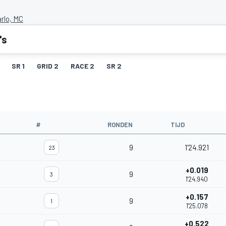
rlo, MC
's
SR 1
GRID 2
RACE 2
SR 2
#
RONDEN
TIJD
9
1'24.921
23
+0.019
9
3
1'24.940
+0.157
9
1
1'25.078
+0.522