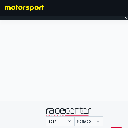
S
FORMULE 1
gepresenteerd door
MONACO