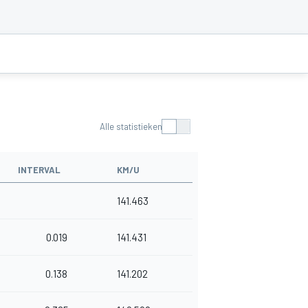
Alle statistieken
INTERVAL
KM/U
141.463
0.019
141.431
0.138
141.202