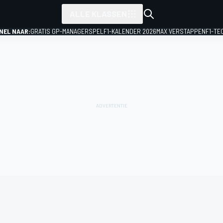
ALLE KLASSEN
NEL NAAR:
GRATIS GP-MANAGERSPEL
F1-KALENDER 2026
MAX VERSTAPPEN
F1-TE