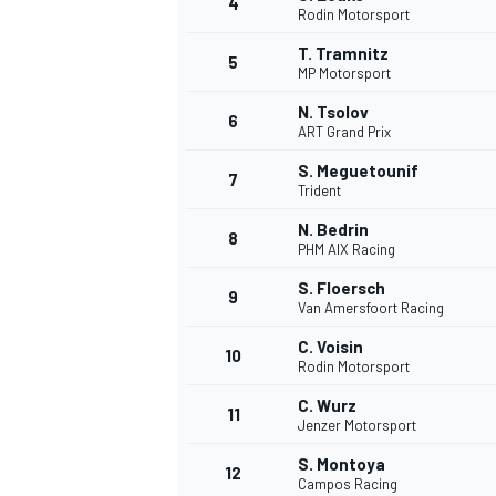
4
Rodin Motorsport
T. Tramnitz
5
MP Motorsport
INDYCAR
N. Tsolov
6
ART Grand Prix
S. Meguetounif
7
Trident
N. Bedrin
8
PHM AIX Racing
S. Floersch
9
Van Amersfoort Racing
C. Voisin
10
Rodin Motorsport
C. Wurz
11
WEC
DTM
Jenzer Motorsport
S. Montoya
12
Campos Racing