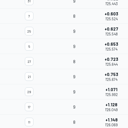
9
31
1'25.443
+0.603
8
7
1'25.524
+0.627
9
25
1'25.548
+0.653
9
5
1'25.574
+0.723
8
27
1'25.644
+0.753
9
21
1'25.674
+1.071
9
29
1'25.992
+1.128
9
17
1'26.049
+1.148
8
11
1'26.069