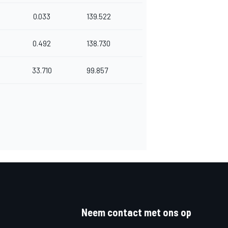
0.033
139.522
0.492
138.730
33.710
99.857
Neem contact met ons op