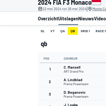
2024 FIA F3 Monaco
|
22 mei 2024 tot 26 mei 2024
Monte Ca
Overzicht
Uitslagen
Nieuws
Video
DL
VT
QA
QB
GRID 1
RACE 1
qb
MOTOGP
POS
COUREUR
C. Mansell
1
ART Grand Prix
A. Lindblad
2
Prema Powerteam
D. Beganovic
3
Prema Powerteam
J. Loake