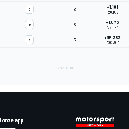
+1.181
8
9
1'26.102
+1.673
8
15
1'26.594
+35.383
3
19
2'00.304
 onze app