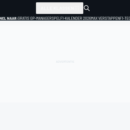
ALLE KLASSEN
NEL NAAR:
GRATIS GP-MANAGERSPEL
F1-KALENDER 2026
MAX VERSTAPPEN
F1-TE