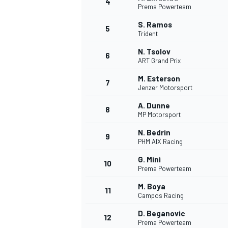
4
Prema Powerteam
S. Ramos
5
Trident
INDYCAR
N. Tsolov
6
ART Grand Prix
M. Esterson
7
Jenzer Motorsport
A. Dunne
8
MP Motorsport
N. Bedrin
9
PHM AIX Racing
G. Minì
10
Prema Powerteam
M. Boya
11
WEC
DTM
Campos Racing
D. Beganovic
12
Prema Powerteam