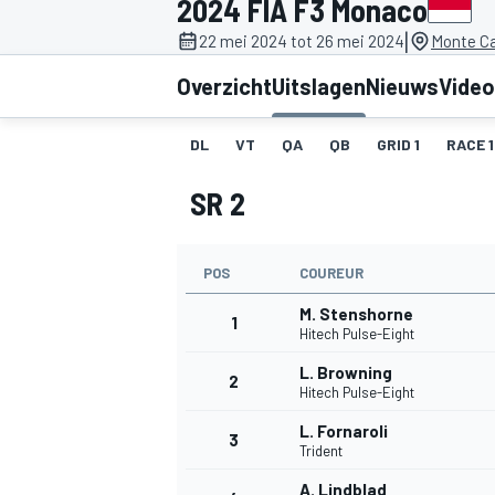
2024 FIA F3 Monaco
|
22 mei 2024 tot 26 mei 2024
Monte Ca
Overzicht
Uitslagen
Nieuws
Video
DL
VT
QA
QB
GRID 1
RACE 1
SR 2
MOTOGP
POS
COUREUR
M. Stenshorne
1
Hitech Pulse-Eight
L. Browning
2
Hitech Pulse-Eight
L. Fornaroli
3
Trident
A. Lindblad