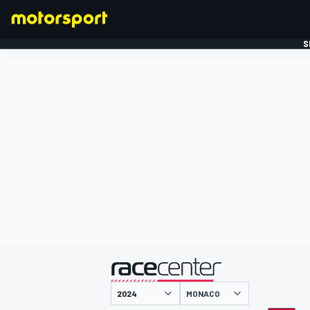
S
FORMULE 1
gepresenteerd door
MONACO