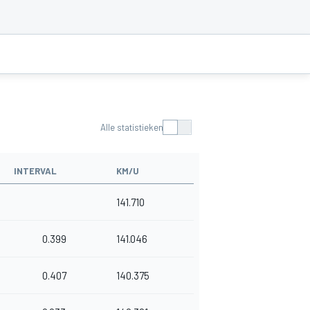
Alle statistieken
INTERVAL
KM/U
141.710
0.399
141.046
0.407
140.375