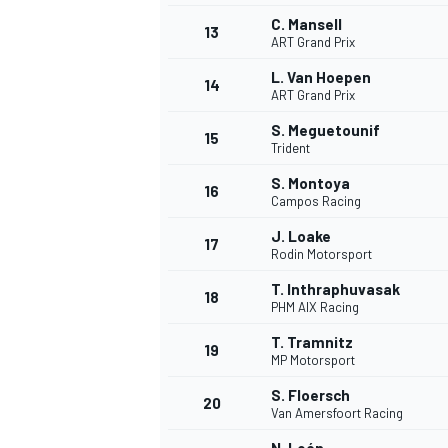
C. Mansell
13
ART Grand Prix
L. Van Hoepen
14
ART Grand Prix
S. Meguetounif
15
Trident
S. Montoya
16
Campos Racing
J. Loake
17
Rodin Motorsport
T. Inthraphuvasak
18
PHM AIX Racing
T. Tramnitz
19
MP Motorsport
S. Floersch
20
Van Amersfoort Racing