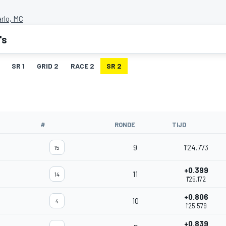
rlo, MC
's
SR 1
GRID 2
RACE 2
SR 2
#
RONDE
TIJD
9
1'24.773
15
+0.399
11
14
1'25.172
+0.806
10
4
1'25.579
+0.839