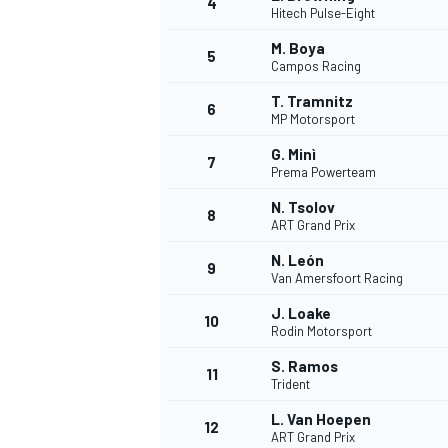
4
Hitech Pulse-Eight
M. Boya
5
Campos Racing
INDYCAR
T. Tramnitz
6
MP Motorsport
G. Minì
7
Prema Powerteam
N. Tsolov
8
ART Grand Prix
N. León
9
Van Amersfoort Racing
J. Loake
10
Rodin Motorsport
S. Ramos
11
WEC
DTM
Trident
L. Van Hoepen
12
ART Grand Prix