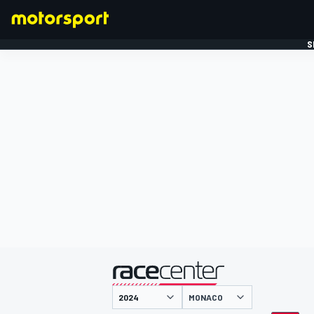
S
FORMULE 1
gepresenteerd door
MONACO