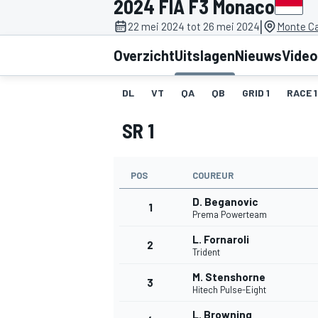
2024 FIA F3 Monaco
|
22 mei 2024 tot 26 mei 2024
Monte Ca
Overzicht
Uitslagen
Nieuws
Video
DL
VT
QA
QB
GRID 1
RACE 1
SR 1
MOTOGP
POS
COUREUR
D. Beganovic
1
Prema Powerteam
L. Fornaroli
2
Trident
M. Stenshorne
3
Hitech Pulse-Eight
L. Browning