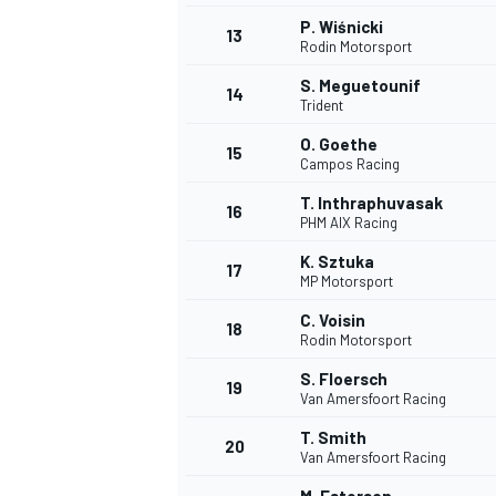
P. Wiśnicki
13
Rodin Motorsport
S. Meguetounif
14
Trident
O. Goethe
15
Campos Racing
T. Inthraphuvasak
16
PHM AIX Racing
K. Sztuka
17
MP Motorsport
C. Voisin
18
Rodin Motorsport
S. Floersch
19
Van Amersfoort Racing
T. Smith
20
Van Amersfoort Racing