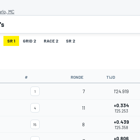
rlo, MC
's
SR 1
GRID 2
RACE 2
SR 2
#
RONDE
TIJD
7
1'24.919
1
+0.334
11
4
1'25.253
+0.439
8
15
1'25.358
+0.806