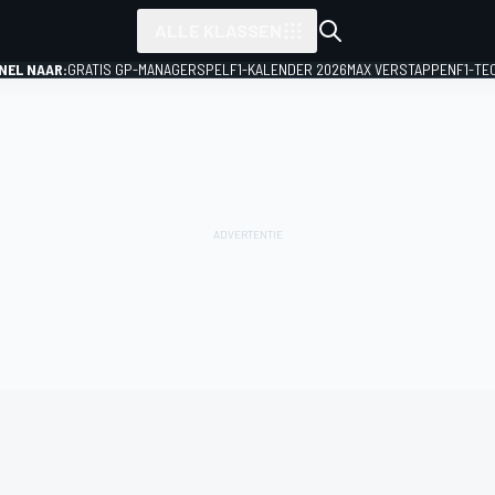
ALLE KLASSEN
NEL NAAR:
GRATIS GP-MANAGERSPEL
F1-KALENDER 2026
MAX VERSTAPPEN
F1-TE