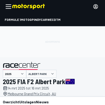
FORMULE 1
MOTOGP
INDYCAR
WEC
DTM
ALBERT PARK
gepresenteerd door
2025 FIA F2 Albert Park
14 mrt 2025 tot 16 mrt 2025
Melbourne Grand Prix Circuit, AU
Overzicht
Uitslagen
Nieuws