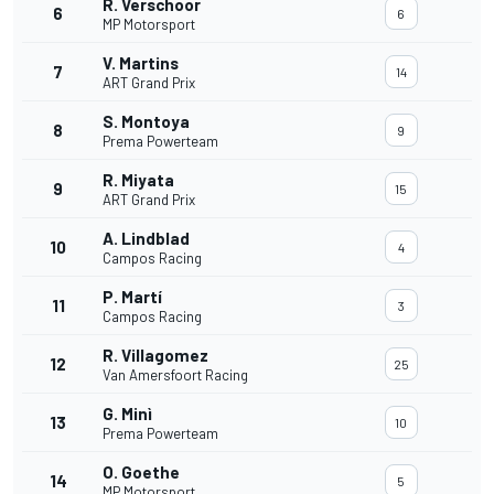
R. Verschoor
6
6
MP Motorsport
V. Martins
7
14
ART Grand Prix
S. Montoya
8
9
Prema Powerteam
R. Miyata
9
15
ART Grand Prix
A. Lindblad
10
4
Campos Racing
P. Martí
11
3
Campos Racing
R. Villagomez
12
25
Van Amersfoort Racing
G. Minì
13
10
Prema Powerteam
O. Goethe
14
5
MP Motorsport