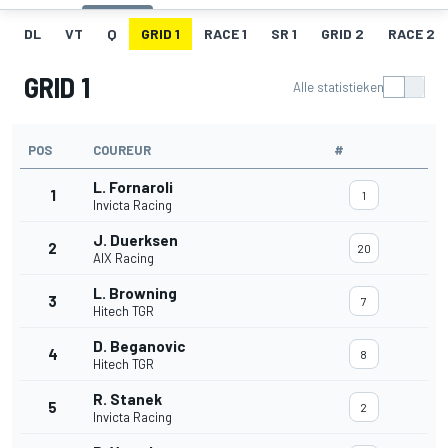
DL
VT
Q
GRID 1
RACE 1
SR 1
GRID 2
RACE 2
GRID 1
Alle statistieken
POS
COUREUR
#
L. Fornaroli
1
1
Invicta Racing
J. Duerksen
2
20
AIX Racing
L. Browning
3
7
Hitech TGR
D. Beganovic
4
8
Hitech TGR
R. Stanek
5
2
Invicta Racing