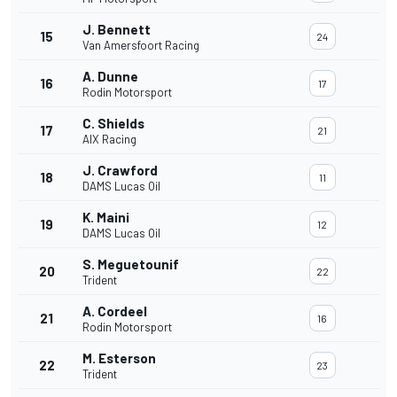
J. Bennett
15
24
Van Amersfoort Racing
A. Dunne
16
17
Rodin Motorsport
C. Shields
17
21
AIX Racing
J. Crawford
18
11
DAMS Lucas Oil
K. Maini
19
12
DAMS Lucas Oil
S. Meguetounif
20
22
Trident
A. Cordeel
21
16
Rodin Motorsport
M. Esterson
22
23
Trident