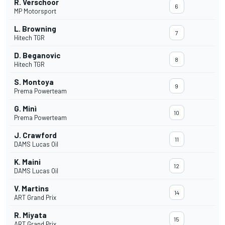
R. Verschoor
6
MP Motorsport
L. Browning
7
Hitech TGR
D. Beganovic
8
Hitech TGR
S. Montoya
9
Prema Powerteam
G. Minì
10
Prema Powerteam
J. Crawford
11
DAMS Lucas Oil
K. Maini
12
DAMS Lucas Oil
V. Martins
14
ART Grand Prix
R. Miyata
15
ART Grand Prix