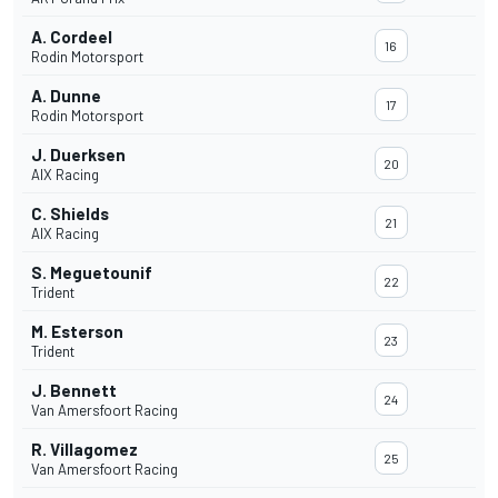
A. Cordeel
16
Rodin Motorsport
A. Dunne
17
Rodin Motorsport
J. Duerksen
20
AIX Racing
C. Shields
21
AIX Racing
S. Meguetounif
22
Trident
M. Esterson
23
Trident
J. Bennett
24
Van Amersfoort Racing
R. Villagomez
25
Van Amersfoort Racing