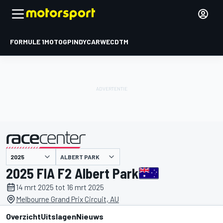
FORMULE 1
MOTOGP
INDYCAR
WEC
DTM
ALBERT PARK
gepresenteerd door
2025 FIA F2 Albert Park
14 mrt 2025 tot 16 mrt 2025
Melbourne Grand Prix Circuit, AU
Overzicht
Uitslagen
Nieuws