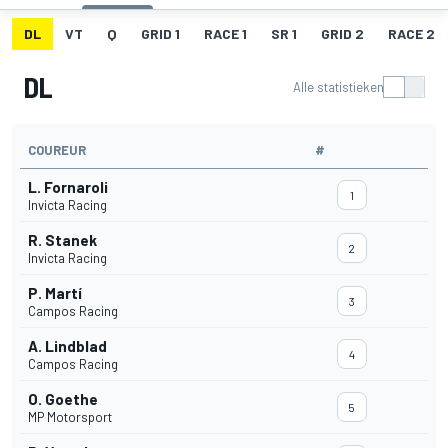
DL
VT
Q
GRID 1
RACE 1
SR 1
GRID 2
RACE 2
DL
Alle statistieken
COUREUR
#
L. Fornaroli
1
Invicta Racing
R. Stanek
2
Invicta Racing
P. Martí
3
Campos Racing
A. Lindblad
4
Campos Racing
O. Goethe
5
MP Motorsport