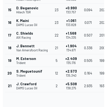
D. Beganovic
+0.990
15
23
0.094
202.
Hitech TGR
1'33.757
K. Maini
+1.061
16
23
0.071
202.
DAMS Lucas Oil
1'33.828
C. Shields
+1.568
17
22
0.507
201.
AIX Racing
1'34.335
J. Bennett
+1.904
18
21
0.336
200.
Van Amersfoort Racing
1'34.671
M. Esterson
+2.409
19
5
0.505
199.
Trident
1'35.176
S. Meguetounif
+2.573
20
12
0.164
199.
Trident
1'35.340
J. Crawford
+5.508
21
2
2.935
193.
DAMS Lucas Oil
1'38.275