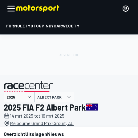
FORMULE 1
MOTOGP
INDYCAR
WEC
DTM
ALBERT PARK
gepresenteerd door
2025 FIA F2 Albert Park
14 mrt 2025 tot 16 mrt 2025
Melbourne Grand Prix Circuit, AU
Overzicht
Uitslagen
Nieuws