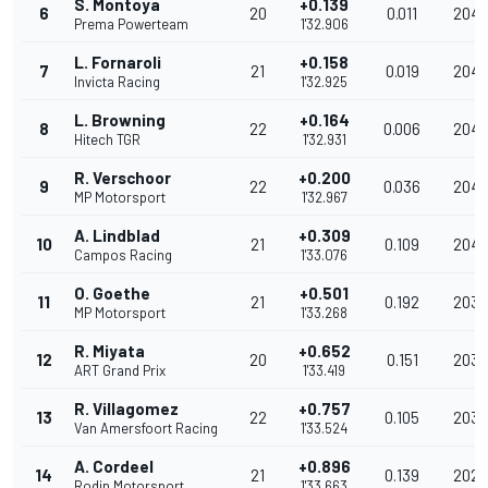
S. Montoya
+0.139
6
20
0.011
204.
Prema Powerteam
1'32.906
L. Fornaroli
+0.158
7
21
0.019
204.
Invicta Racing
1'32.925
L. Browning
+0.164
8
22
0.006
204.
Hitech TGR
1'32.931
R. Verschoor
+0.200
9
22
0.036
204.
MP Motorsport
1'32.967
A. Lindblad
+0.309
10
21
0.109
204.
Campos Racing
1'33.076
O. Goethe
+0.501
11
21
0.192
203.
MP Motorsport
1'33.268
R. Miyata
+0.652
12
20
0.151
203.
ART Grand Prix
1'33.419
R. Villagomez
+0.757
13
22
0.105
203.
Van Amersfoort Racing
1'33.524
A. Cordeel
+0.896
14
21
0.139
202.
Rodin Motorsport
1'33.663