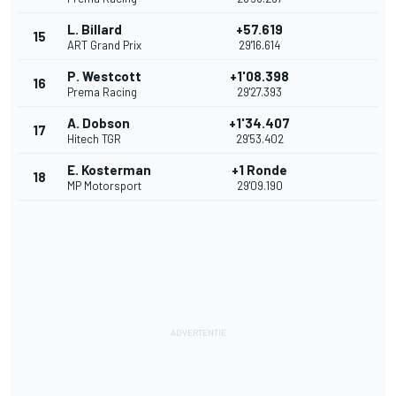
L. Billard
+57.619
15
ART Grand Prix
29'16.614
P. Westcott
+1'08.398
16
Prema Racing
29'27.393
A. Dobson
+1'34.407
17
Hitech TGR
29'53.402
E. Kosterman
+1 Ronde
18
MP Motorsport
29'09.190