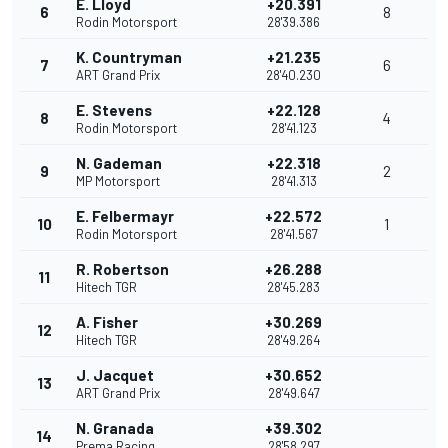
E. Lloyd
+20.391
6
8
Rodin Motorsport
28'39.386
K. Countryman
+21.235
7
6
ART Grand Prix
28'40.230
E. Stevens
+22.128
8
4
Rodin Motorsport
28'41.123
N. Gademan
+22.318
9
2
MP Motorsport
28'41.313
E. Felbermayr
+22.572
10
1
Rodin Motorsport
28'41.567
R. Robertson
+26.288
11
Hitech TGR
28'45.283
A. Fisher
+30.269
12
Hitech TGR
28'49.264
J. Jacquet
+30.652
13
ART Grand Prix
28'49.647
N. Granada
+39.302
14
Prema Racing
28'58.297