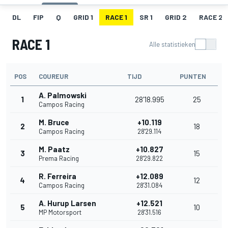
DL
FIP
Q
GRID 1
RACE 1
SR 1
GRID 2
RACE 2
RACE 1
Alle statistieken
POS
COUREUR
TIJD
PUNTEN
A. Palmowski
1
28'18.995
25
Campos Racing
M. Bruce
+10.119
2
18
Campos Racing
28'29.114
M. Paatz
+10.827
3
15
Prema Racing
28'29.822
R. Ferreira
+12.089
4
12
Campos Racing
28'31.084
A. Hurup Larsen
+12.521
5
10
MP Motorsport
28'31.516