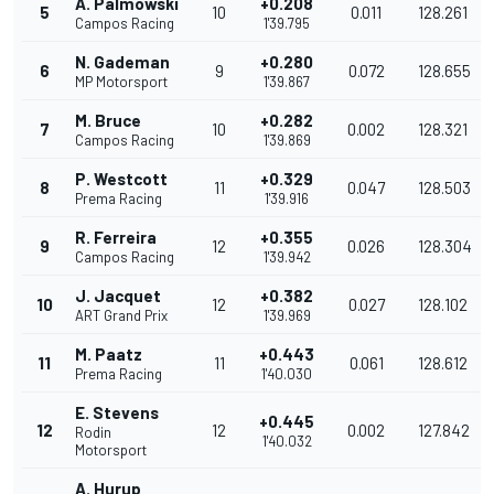
A. Palmowski
+0.208
5
10
0.011
128.261
Campos Racing
1'39.795
N. Gademan
+0.280
6
9
0.072
128.655
MP Motorsport
1'39.867
M. Bruce
+0.282
7
10
0.002
128.321
Campos Racing
1'39.869
P. Westcott
+0.329
8
11
0.047
128.503
Prema Racing
1'39.916
R. Ferreira
+0.355
9
12
0.026
128.304
Campos Racing
1'39.942
J. Jacquet
+0.382
10
12
0.027
128.102
ART Grand Prix
1'39.969
M. Paatz
+0.443
11
11
0.061
128.612
Prema Racing
1'40.030
E. Stevens
+0.445
12
12
0.002
127.842
Rodin
1'40.032
Motorsport
A. Hurup