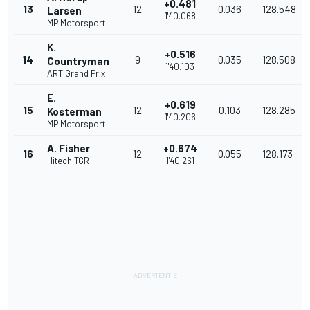
+0.481
13
12
0.036
128.548
Larsen
1'40.068
MP Motorsport
K.
+0.516
14
9
0.035
128.508
Countryman
1'40.103
ART Grand Prix
E.
+0.619
15
12
0.103
128.285
Kosterman
1'40.206
MP Motorsport
A. Fisher
+0.674
16
12
0.055
128.173
Hitech TGR
1'40.261