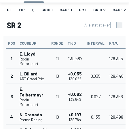
DL
FIP
Q
GRID 1
RACE 1
SR 1
GRID 2
RACE 2
SR 2
Alle statistieken
POS
COUREUR
RONDE
TIJD
INTERVAL
KM/U
E. Lloyd
1
11
1'39.587
128.395
Rodin
Motorsport
L. Billard
+0.035
2
10
0.035
128.440
ART Grand Prix
1'39.622
E.
+0.062
Felbermayr
3
11
0.027
128.356
1'39.649
Rodin
Motorsport
N. Granada
+0.197
4
10
0.135
128.498
Prema Racing
1'39.784