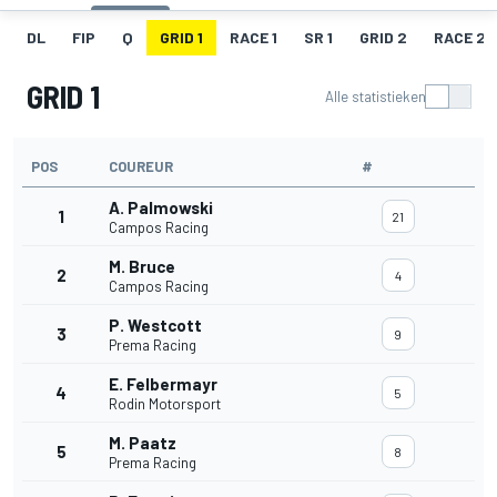
DL
FIP
Q
GRID 1
RACE 1
SR 1
GRID 2
RACE 2
GRID 1
Alle statistieken
POS
COUREUR
#
A. Palmowski
1
21
Campos Racing
M. Bruce
2
4
Campos Racing
P. Westcott
3
9
Prema Racing
E. Felbermayr
4
5
Rodin Motorsport
M. Paatz
5
8
Prema Racing