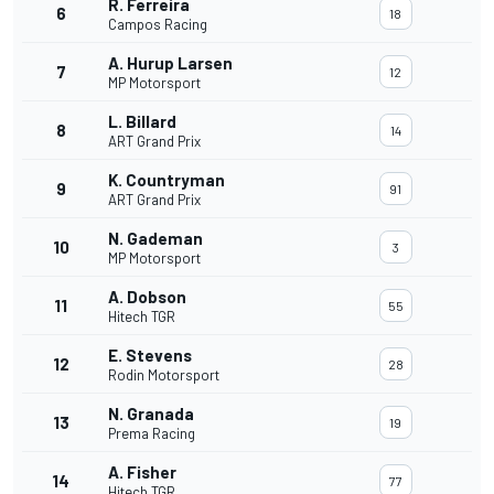
R. Ferreira
6
18
Campos Racing
A. Hurup Larsen
7
12
MP Motorsport
L. Billard
8
14
ART Grand Prix
K. Countryman
9
91
ART Grand Prix
N. Gademan
10
3
MP Motorsport
A. Dobson
11
55
Hitech TGR
E. Stevens
12
28
Rodin Motorsport
N. Granada
13
19
Prema Racing
A. Fisher
14
77
Hitech TGR