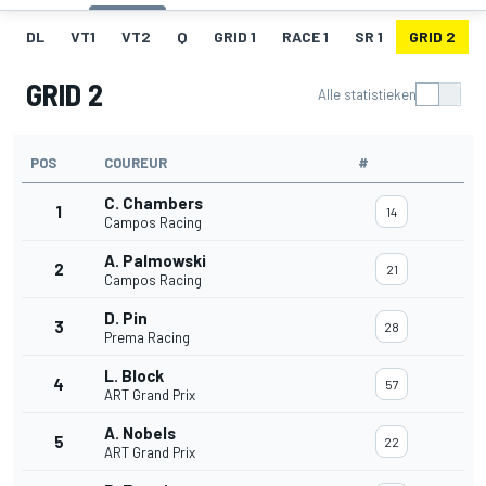
DL
VT1
VT2
Q
GRID 1
RACE 1
SR 1
GRID 2
GRID 2
Alle statistieken
POS
COUREUR
#
C. Chambers
1
14
Campos Racing
A. Palmowski
2
21
Campos Racing
D. Pin
3
28
Prema Racing
L. Block
4
57
ART Grand Prix
A. Nobels
5
22
ART Grand Prix