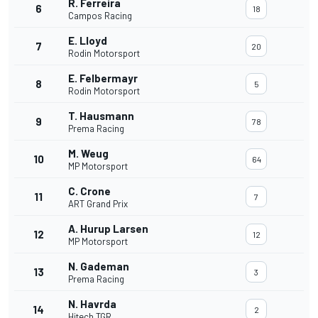
R. Ferreira
6
18
Campos Racing
E. Lloyd
7
20
Rodin Motorsport
E. Felbermayr
8
5
Rodin Motorsport
T. Hausmann
9
78
Prema Racing
M. Weug
10
64
MP Motorsport
C. Crone
11
7
ART Grand Prix
A. Hurup Larsen
12
12
MP Motorsport
N. Gademan
13
3
Prema Racing
N. Havrda
14
2
Hitech TGR