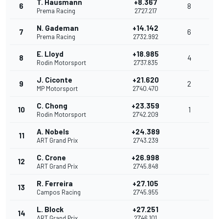
T. Hausmann
+8.367
6
8
Prema Racing
27'27.217
N. Gademan
+14.142
7
6
Prema Racing
27'32.992
E. Lloyd
+18.985
8
4
Rodin Motorsport
27'37.835
J. Ciconte
+21.620
9
2
MP Motorsport
27'40.470
C. Chong
+23.359
10
1
Rodin Motorsport
27'42.209
A. Nobels
+24.389
11
ART Grand Prix
27'43.239
C. Crone
+26.998
12
ART Grand Prix
27'45.848
R. Ferreira
+27.105
13
Campos Racing
27'45.955
L. Block
+27.251
14
ART Grand Prix
27'46.101