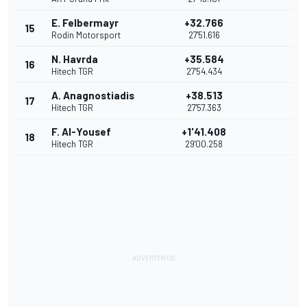
E. Felbermayr
+32.766
15
Rodin Motorsport
27'51.616
N. Havrda
+35.584
16
Hitech TGR
27'54.434
A. Anagnostiadis
+38.513
17
Hitech TGR
27'57.363
F. Al-Yousef
+1'41.408
18
Hitech TGR
29'00.258