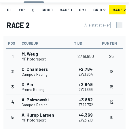
DL
FIP
Q
GRID 1
RACE 1
SR 1
GRID 2
RACE 2
RACE 2
Alle statistieken
POS
COUREUR
TIJD
PUNTEN
M. Weug
1
27'18.850
25
MP Motorsport
C. Chambers
+2.784
2
18
Campos Racing
27'21.634
D. Pin
+2.849
3
15
Prema Racing
27'21.699
A. Palmowski
+3.882
4
12
Campos Racing
27'22.732
A. Hurup Larsen
+4.369
5
10
MP Motorsport
27'23.219