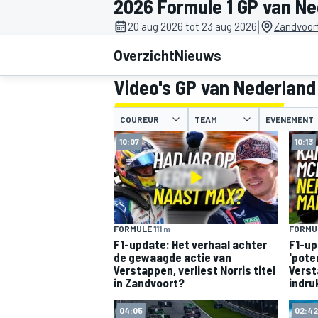
2026 Formule 1 GP van Ne
|
20 aug 2026 tot 23 aug 2026
Zandvoor
Overzicht
Nieuws
Video's GP van Nederland
COUREUR
TEAM
EVENEMENT
10:07
10:13
MOTOGP
FORMULE 1
11 m
FORMUL
F1-update: Het verhaal achter
F1-up
de gewaagde actie van
'pote
Verstappen, verliest Norris titel
Verst
in Zandvoort?
indru
04:05
02:42