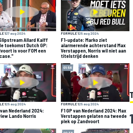
E 1
27 aug 2024
FORMULE 1
25 aug 2024
 Slipstream Allard Kalff
F1-update: Marko ziet
de toekomst Dutch GP:
alarmerende achterstand Max
voort is voor FOM een
Verstappen, Norris wil niet aan
case."
titelstrijd denken
01:56
E 1
25 aug 2024
FORMULE 1
25 aug 2024
 van Nederland 2024:
F1 GP van Nederland 2024: Max
view Lando Norris
Verstappen gelaten na tweede
plek op Zandvoort
00:58