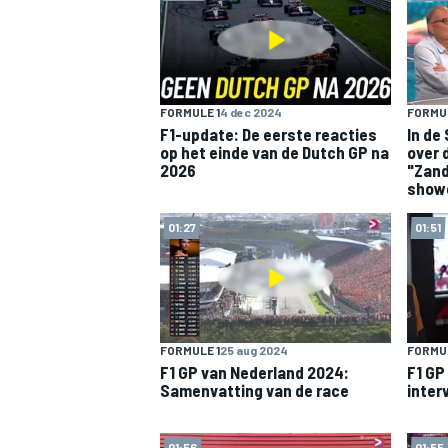
INDYCAR
FORMULE 1
4 dec 2024
FORMUL
F1-update: De eerste reacties
In de
op het einde van de Dutch GP na
over 
2026
"Zand
show
01:27
01:51
FORMULE 1
25 aug 2024
FORMUL
F1 GP van Nederland 2024:
F1 GP
WEC
DTM
Samenvatting van de race
inter
01:56
01:55