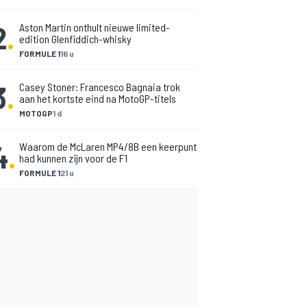
2
.
Aston Martin onthult nieuwe limited-
edition Glenfiddich-whisky
FORMULE 1
16 u
3
.
Casey Stoner: Francesco Bagnaia trok
aan het kortste eind na MotoGP-titels
MOTOGP
1 d
4
.
Waarom de McLaren MP4/8B een keerpunt
had kunnen zijn voor de F1
FORMULE 1
21 u