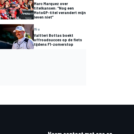
Marc Marquez over
titelkansen: “Nog een
MotoGP-titel verandert mijn
leven niet”
15 u
Valtteri Bottas boekt
offroadsucces op de fiets
tijdens F1-zomerstop