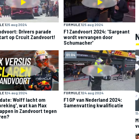
E 1
25 aug 2024
FORMULE 1
25 aug 2024
ndvoort: Drivers parade
F1 Zandvoort 2024: 'Sargeant
tart op Crcuit Zandvoort!
wordt vervangen door
Schumacher'
01:04
E 1
24 aug 2024
FORMULE 1
24 aug 2024
date: Wolff lacht om
F1 GP van Nederland 2024:
preking', wat kan Max
Samenvatting kwalificatie
appen in Zandvoort tegen
11
ren?
M
v