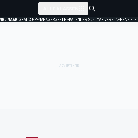
ALLE KLASSEN
NEL NAAR:
GRATIS GP-MANAGERSPEL
F1-KALENDER 2026
MAX VERSTAPPEN
F1-TE