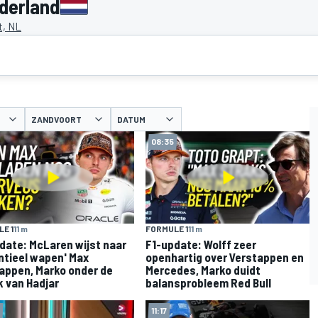
derland
t, NL
ZANDVOORT
DATUM
08:35
E 1
11 m
FORMULE 1
11 m
date: McLaren wijst naar
F1-update: Wolff zeer
ntieel wapen' Max
openhartig over Verstappen en
appen, Marko onder de
Mercedes, Marko duidt
k van Hadjar
balansprobleem Red Bull
11:17