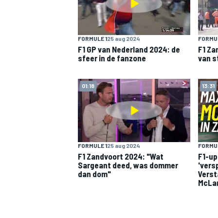
FORMULE 1
25 aug 2024
FORMUL
F1 GP van Nederland 2024: de
F1 Za
sfeer in de fanzone
van s
01:18
13:31
FORMULE 1
25 aug 2024
FORMUL
F1 Zandvoort 2024: "Wat
F1-up
Sargeant deed, was dommer
'vers
dan dom"
Verst
McLa