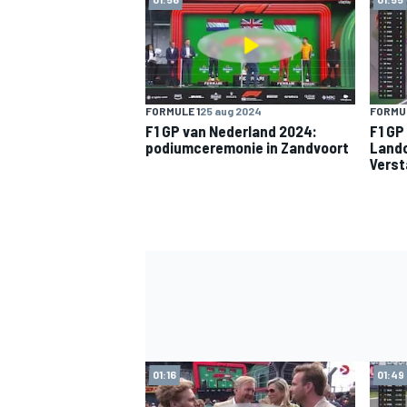
FORMULE 1
25 aug 2024
FORMUL
F1 GP van Nederland 2024:
F1 GP
podiumceremonie in Zandvoort
Lando
Vers
01:16
01:49