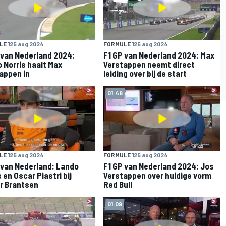
E 1
25 aug 2024
FORMULE 1
25 aug 2024
 van Nederland 2024:
F1 GP van Nederland 2024: Max
 Norris haalt Max
Verstappen neemt direct
appen in
leiding over bij de start
01:48
E 1
25 aug 2024
FORMULE 1
25 aug 2024
 van Nederland: Lando
F1 GP van Nederland 2024: Jos
 en Oscar Piastri bij
Verstappen over huidige vorm
r Brantsen
Red Bull
01:09