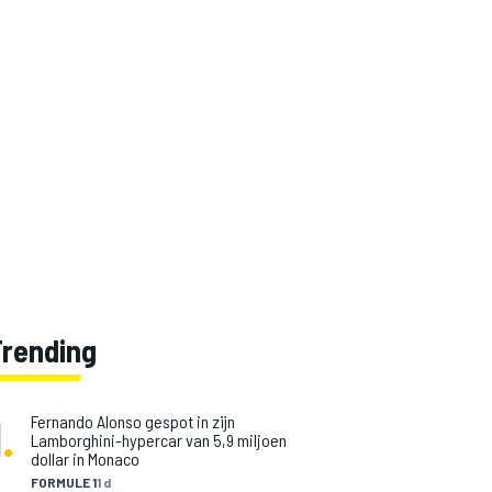
Trending
1
.
Fernando Alonso gespot in zijn
Lamborghini-hypercar van 5,9 miljoen
dollar in Monaco
FORMULE 1
1 d