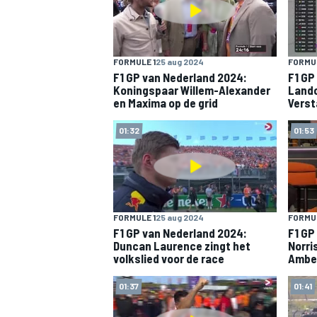
FORMULE 1
25 aug 2024
FORMUL
F1 GP van Nederland 2024:
F1 GP
Koningspaar Willem-Alexander
Lando
en Maxima op de grid
Verst
01:32
01:53
FORMULE 1
25 aug 2024
FORMUL
F1 GP van Nederland 2024:
F1 GP
Duncan Laurence zingt het
Norris
volkslied voor de race
Ambe
01:37
01:41