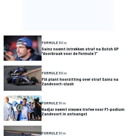
FORMULE 1
10 m
Sainz noemt intrekken straf na Dutch GP
“doorbraak voor de Formule 1”
FORMULE 1
10 m
FIA plant hoorzitting over straf Sainz na
Zandvoort-clash
FORMULE 1
11 m
Hadjar neemt nieuwe trofee voor F1-podium
Zandvoort in ontvangst
FORMULE 1
11 m