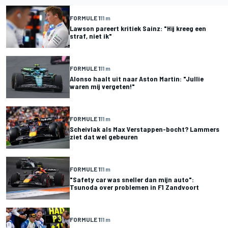
FORMULE 1
11 m
Lawson pareert kritiek Sainz: "Hij kreeg een
straf, niet ik"
FORMULE 1
11 m
Alonso haalt uit naar Aston Martin: "Jullie
waren mij vergeten!"
FORMULE 1
11 m
Scheivlak als Max Verstappen-bocht? Lammers
ziet dat wel gebeuren
FORMULE 1
11 m
"Safety car was sneller dan mijn auto":
Tsunoda over problemen in F1 Zandvoort
FORMULE 1
11 m