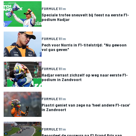
FORMULE 1
11 m
Speciale trofee sneuvelt bij feest na eerste F1-
podium Hadjar
FORMULE 1
11 m
Pech voor Norris in F1-titelstrijd: "Nu gewoon
vol gas geven"
FORMULE 1
11 m
Hadjar verrast zichzelf op weg naar eerste F1-
podium in Zandvoort
FORMULE 1
11 m
Piastri geniet van zege na 'heel andere F1-race'
in Zandvoort
FORMULE 1
11 m
Beoordeel de coureurs na F1 Grand Prix van