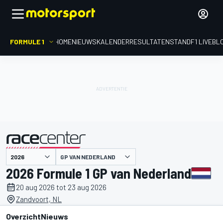
FORMULE 1
HOME
NIEUWS
KALENDER
RESULTATEN
STAND
F1 LIVEBL
GP VAN NEDERLAND
gepresenteerd door
2026 Formule 1 GP van Nederland
20 aug 2026 tot 23 aug 2026
Zandvoort, NL
Overzicht
Nieuws