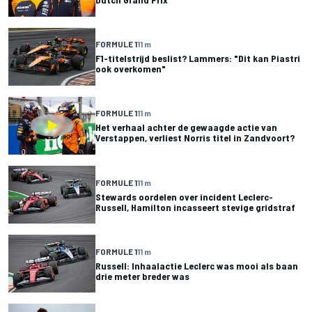
FORMULE 1
11 m
F1-titelstrijd beslist? Lammers: "Dit kan Piastri
ook overkomen"
FORMULE 1
11 m
Het verhaal achter de gewaagde actie van
Verstappen, verliest Norris titel in Zandvoort?
FORMULE 1
11 m
Stewards oordelen over incident Leclerc-
Russell, Hamilton incasseert stevige gridstraf
FORMULE 1
11 m
Russell: Inhaalactie Leclerc was mooi als baan
drie meter breder was