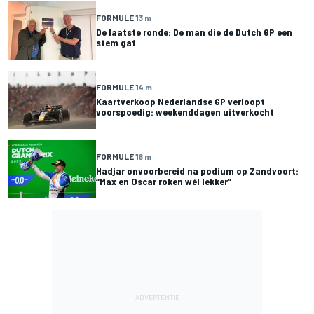
FORMULE 1
3 m
De laatste ronde: De man die de Dutch GP een
stem gaf
FORMULE 1
4 m
Kaartverkoop Nederlandse GP verloopt
voorspoedig: weekenddagen uitverkocht
FORMULE 1
6 m
Hadjar onvoorbereid na podium op Zandvoort:
“Max en Oscar roken wél lekker”