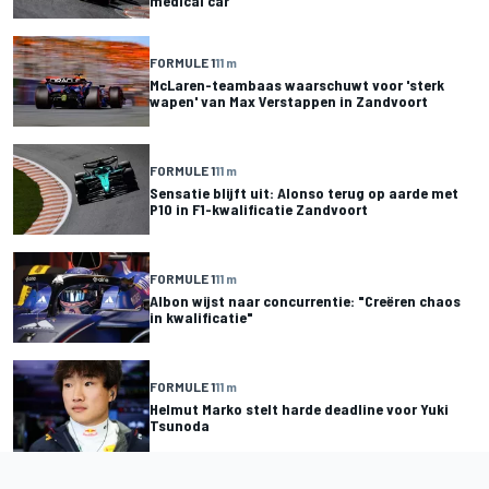
medical car"
FORMULE 1
11 m
McLaren-teambaas waarschuwt voor 'sterk
wapen' van Max Verstappen in Zandvoort
FORMULE 1
11 m
Sensatie blijft uit: Alonso terug op aarde met
P10 in F1-kwalificatie Zandvoort
FORMULE 1
11 m
Albon wijst naar concurrentie: "Creëren chaos
in kwalificatie"
FORMULE 1
11 m
Helmut Marko stelt harde deadline voor Yuki
Tsunoda