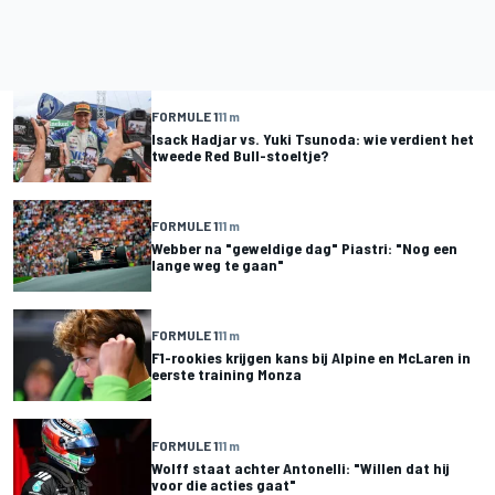
FORMULE 1
11 m
Isack Hadjar vs. Yuki Tsunoda: wie verdient het
tweede Red Bull-stoeltje?
FORMULE 1
11 m
Webber na "geweldige dag" Piastri: "Nog een
lange weg te gaan"
FORMULE 1
11 m
F1-rookies krijgen kans bij Alpine en McLaren in
eerste training Monza
FORMULE 1
11 m
Wolff staat achter Antonelli: "Willen dat hij
voor die acties gaat"