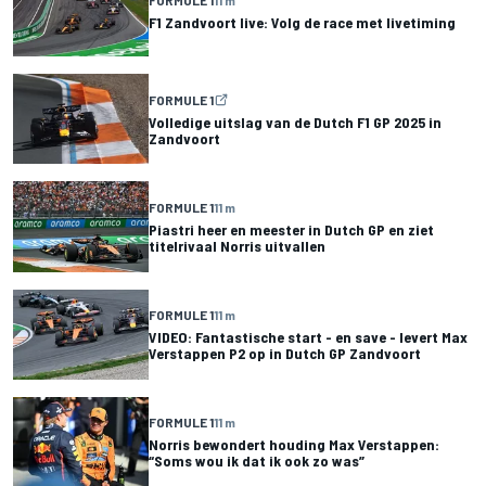
FORMULE 1
11 m
F1 Zandvoort live: Volg de race met livetiming
FORMULE 1
Volledige uitslag van de Dutch F1 GP 2025 in
Zandvoort
FORMULE 1
11 m
Piastri heer en meester in Dutch GP en ziet
titelrivaal Norris uitvallen
FORMULE 1
11 m
VIDEO: Fantastische start - en save - levert Max
Verstappen P2 op in Dutch GP Zandvoort
FORMULE 1
11 m
Norris bewondert houding Max Verstappen:
“Soms wou ik dat ik ook zo was”