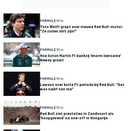
FORMULE 1
11 m
Toto Wolff grapt over nieuwe Red Bull-motor:
"Ze zullen shit zijn!"
FORMULE 1
11 m
Hoe Aston Martin F1 dankzij 'enorm leerzame'
Newey groeit
FORMULE 1
11 m
Lawson over korte F1-periode bij Red Bull: "Dat
was naïef van me"
FORMULE 1
11 m
Red Bull ziet prestaties in Zandvoort als
'hoopgevend' na one-off in Hongarije