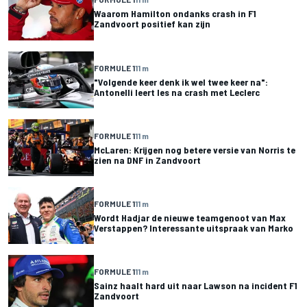
Waarom Hamilton ondanks crash in F1
Zandvoort positief kan zijn
FORMULE 1
11 m
"Volgende keer denk ik wel twee keer na":
Antonelli leert les na crash met Leclerc
FORMULE 1
11 m
McLaren: Krijgen nog betere versie van Norris te
zien na DNF in Zandvoort
FORMULE 1
11 m
Wordt Hadjar de nieuwe teamgenoot van Max
Verstappen? Interessante uitspraak van Marko
FORMULE 1
11 m
Sainz haalt hard uit naar Lawson na incident F1
Zandvoort