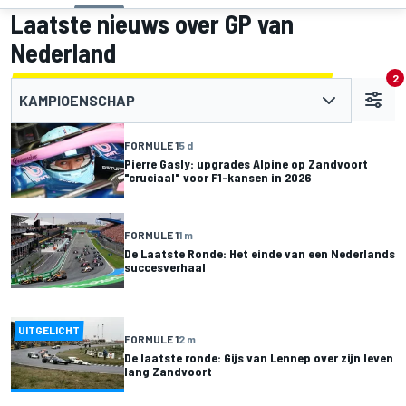
Laatste nieuws over GP van
Nederland
2
KAMPIOENSCHAP
FORMULE 1
5 d
Pierre Gasly: upgrades Alpine op Zandvoort
"cruciaal" voor F1-kansen in 2026
FORMULE 1
1 m
De Laatste Ronde: Het einde van een Nederlands
succesverhaal
UITGELICHT
FORMULE 1
2 m
De laatste ronde: Gijs van Lennep over zijn leven
lang Zandvoort