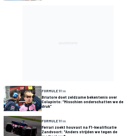
FORMULE 1
11 m
Briatore doet zeldzame bekentenis over
Colapinto: “Misschien onderschatten we de
druk”
FORMULE 1
11 m
Ferrari zoekt houvast na F1-kwalificatie
Zandvoort: "Anders strijden we tegen de