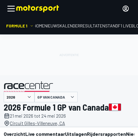
FORMULE 1
HOME
NIEUWS
KALENDER
RESULTATEN
STAND
F1 LIVEBL
gepresenteerd door
GP VAN CANADA
2026 Formule 1 GP van Canada
21 mei 2026 tot 24 mei 2026
Circuit Gilles-Villeneuve, CA
Overzicht
Live commentaar
Uitslagen
Rijdersrapporten
Nieu