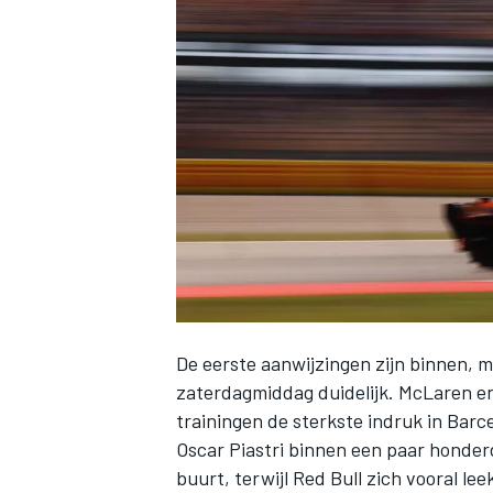
INDYCAR
De eerste aanwijzingen zijn binnen,
zaterdagmiddag duidelijk. McLaren en
WEC
DTM
trainingen de sterkste indruk in Barc
Oscar Piastri binnen een paar honderd
buurt, terwijl Red Bull zich vooral le