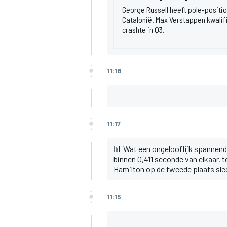
George Russell heeft pole-positi
Catalonië. Max Verstappen kwalific
crashte in Q3.
11:18
MEER RACEKLASSEN
11:17
📊 Wat een ongelooflijk spannende
binnen 0,411 seconde van elkaar, te
Hamilton op de tweede plaats sle
11:15