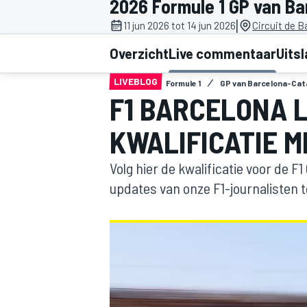
2026 Formule 1 GP van Ba
|
11 jun 2026 tot 14 jun 2026
Circuit de 
Overzicht
Live commentaar
Uits
LIVEBLOG
Formule 1
GP van Barcelona-Cat
F1 BARCELONA L
KWALIFICATIE M
MOTOGP
Volg hier de kwalificatie voor de F
updates van onze F1-journalisten t