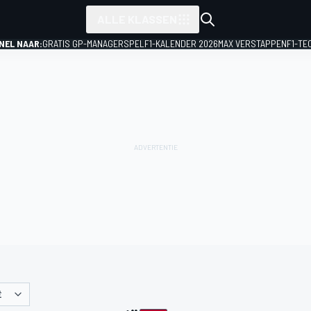
ALLE KLASSEN
NEL NAAR:
GRATIS GP-MANAGERSPEL
F1-KALENDER 2026
MAX VERSTAPPEN
F1-TE
Ë