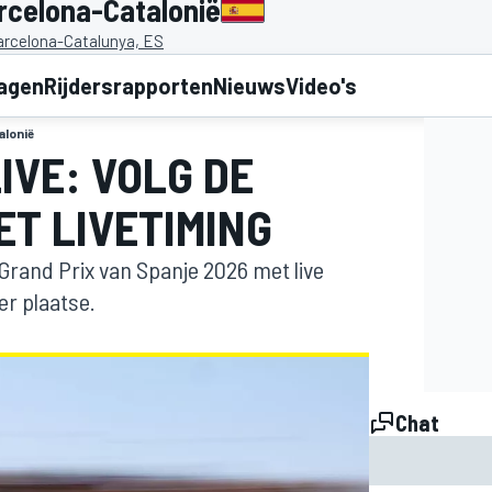
rcelona-Catalonië
Barcelona-Catalunya, ES
lagen
Rijdersrapporten
Nieuws
Video's
alonië
IVE: VOLG DE
ET LIVETIMING
1 Grand Prix van Spanje 2026 met live
er plaatse.
Chat