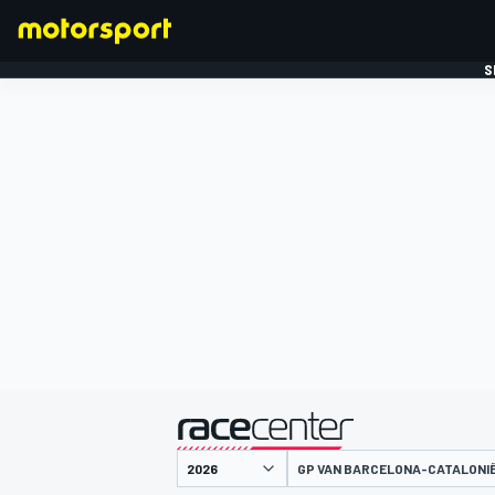
S
FORMULE 1
gepresenteerd door
GP VAN BARCELONA-CATALONI