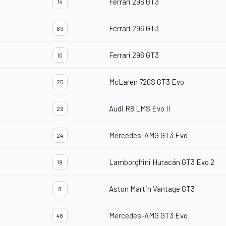
Ferrari 296 GT3
14
Ferrari 296 GT3
69
Ferrari 296 GT3
10
McLaren 720S GT3 Evo
25
Audi R8 LMS Evo II
29
Mercedes-AMG GT3 Evo
24
Lamborghini Huracán GT3 Evo 2
19
Aston Martin Vantage GT3
8
Mercedes-AMG GT3 Evo
48