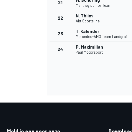
M. Schuring
21
Manthey Junior Team
N. Thiim
22
Abt Sportsline
T. Kalender
23
Mercedes-AMG Team Landgraf
P. Maximilian
24
Paul Motorsport
Meld je aan voor onze
Download