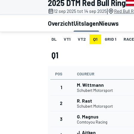
2025 DTM Red Bull Ring
|
12 sep 2025 tot 14 sep 2025
Red Bull R
Overzicht
Uitslagen
Nieuws
DL
VT1
VT2
Q1
GRID 1
RACE
Q1
MOTOGP
POS
COUREUR
M. Wittmann
1
Schubert Motorsport
R. Rast
2
Schubert Motorsport
G. Magnus
3
Comtoyou Racing
J. Aitken