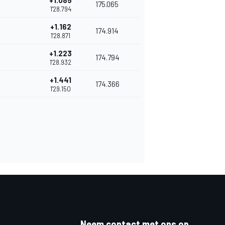
+1.085
175.065
1'28.794
+1.162
174.914
1'28.871
+1.223
174.794
1'28.932
+1.441
174.366
1'29.150
Neem contact met ons op