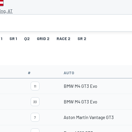
ing, AT
 1
SR 1
Q2
GRID 2
RACE 2
SR 2
#
AUTO
BMW M4 GT3 Evo
11
BMW M4 GT3 Evo
33
Aston Martin Vantage GT3
7