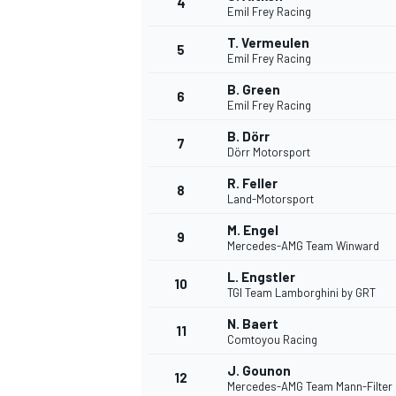
4
Emil Frey Racing
T. Vermeulen
5
Emil Frey Racing
INDYCAR
B. Green
6
Emil Frey Racing
B. Dörr
7
Dörr Motorsport
R. Feller
8
Land-Motorsport
M. Engel
9
Mercedes-AMG Team Winward
L. Engstler
10
TGI Team Lamborghini by GRT
N. Baert
11
WEC
DTM
Comtoyou Racing
J. Gounon
12
Mercedes-AMG Team Mann-Filter