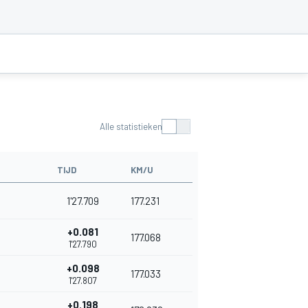
Alle statistieken
TIJD
KM/U
1'27.709
177.231
+0.081
177.068
1'27.790
+0.098
177.033
1'27.807
+0.198