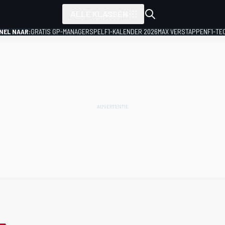
ALLE KLASSEN
NEL NAAR:
GRATIS GP-MANAGERSPEL
F1-KALENDER 2026
MAX VERSTAPPEN
F1-TE