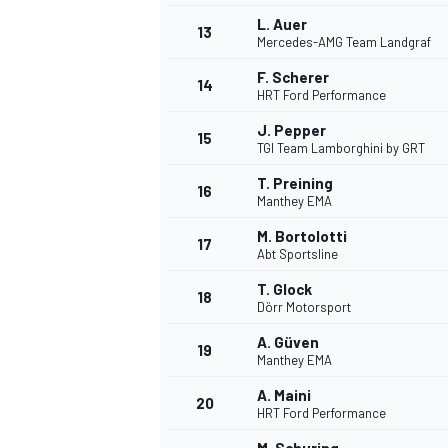
L. Auer
13
Mercedes-AMG Team Landgraf
F. Scherer
14
HRT Ford Performance
J. Pepper
15
TGI Team Lamborghini by GRT
T. Preining
16
Manthey EMA
M. Bortolotti
17
Abt Sportsline
T. Glock
18
Dörr Motorsport
A. Güven
19
Manthey EMA
A. Maini
20
HRT Ford Performance