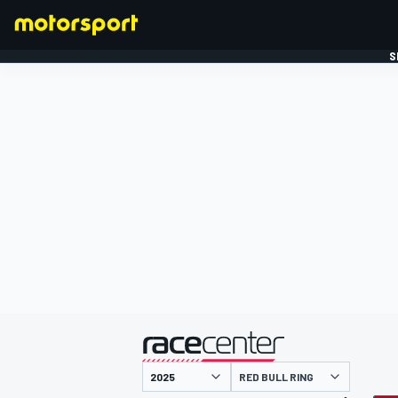
S
FORMULE 1
gepresenteerd door
RED BULL RING