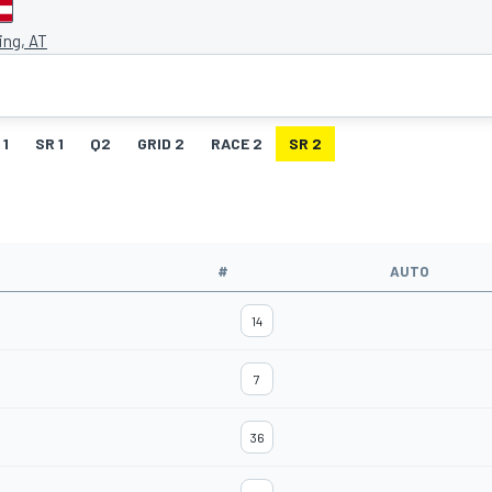
ing, AT
 1
SR 1
Q2
GRID 2
RACE 2
SR 2
#
AUTO
14
7
36