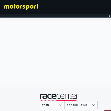
S
FORMULE 1
gepresenteerd door
RED BULL RING