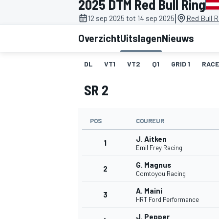
2025 DTM Red Bull Ring
|
12 sep 2025 tot 14 sep 2025
Red Bull R
Overzicht
Uitslagen
Nieuws
DL
VT1
VT2
Q1
GRID 1
RACE
SR 2
MOTOGP
POS
COUREUR
J. Aitken
1
Emil Frey Racing
G. Magnus
2
Comtoyou Racing
A. Maini
3
HRT Ford Performance
J. Pepper