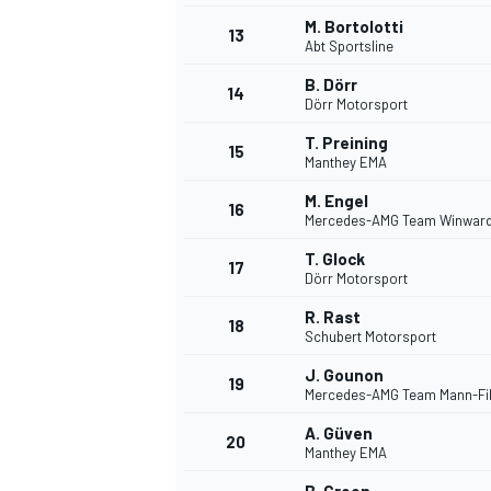
M. Bortolotti
13
Abt Sportsline
B. Dörr
14
Dörr Motorsport
T. Preining
15
Manthey EMA
M. Engel
16
Mercedes-AMG Team Winwar
T. Glock
17
Dörr Motorsport
R. Rast
18
Schubert Motorsport
J. Gounon
19
Mercedes-AMG Team Mann-Fil
A. Güven
20
Manthey EMA