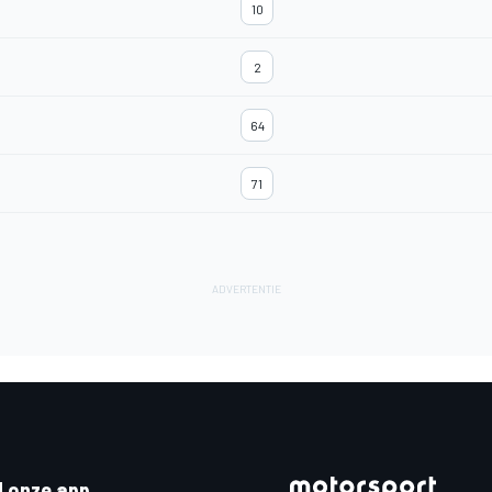
10
2
64
71
 onze app