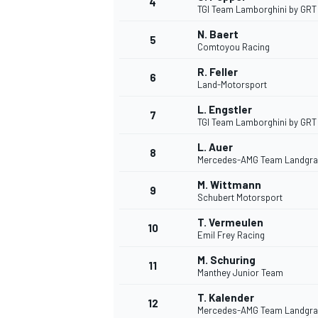
4
TGI Team Lamborghini by GRT
N. Baert
5
Comtoyou Racing
INDYCAR
R. Feller
6
Land-Motorsport
L. Engstler
7
TGI Team Lamborghini by GRT
L. Auer
8
Mercedes-AMG Team Landgra
M. Wittmann
9
Schubert Motorsport
T. Vermeulen
10
Emil Frey Racing
M. Schuring
11
WEC
DTM
Manthey Junior Team
T. Kalender
12
Mercedes-AMG Team Landgra