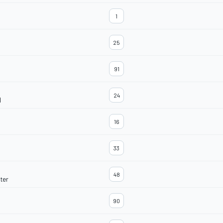
1
25
91
24
d
16
33
48
ter
90