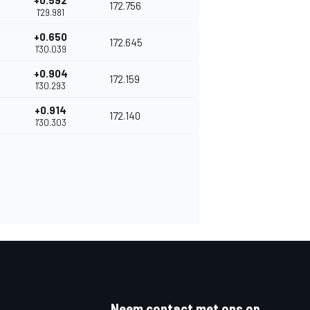
+0.592
172.756
1'29.981
+0.650
172.645
1'30.039
+0.904
172.159
1'30.293
+0.914
172.140
1'30.303
Neem contact met ons op