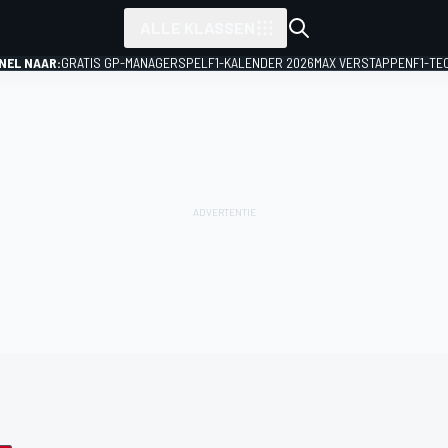
ALLE KLASSEN
NEL NAAR:
GRATIS GP-MANAGERSPEL
F1-KALENDER 2026
MAX VERSTAPPEN
F1-TE