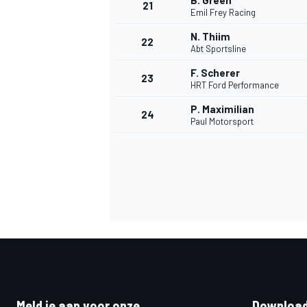
B. Green
21
Emil Frey Racing
N. Thiim
22
Abt Sportsline
F. Scherer
23
HRT Ford Performance
P. Maximilian
24
Paul Motorsport
Meld je aan voor onze
Download