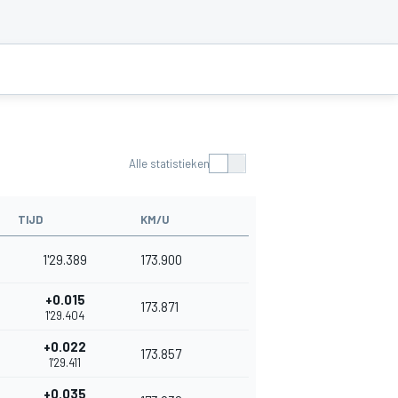
Alle statistieken
TIJD
KM/U
1'29.389
173.900
+0.015
173.871
1'29.404
+0.022
173.857
1'29.411
+0.035