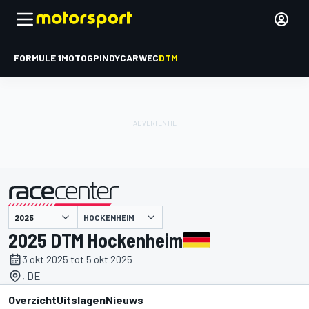
FORMULE 1
MOTOGP
INDYCAR
WEC
DTM
HOCKENHEIM
gepresenteerd door
2025 DTM Hockenheim
3 okt 2025 tot 5 okt 2025
, DE
Overzicht
Uitslagen
Nieuws