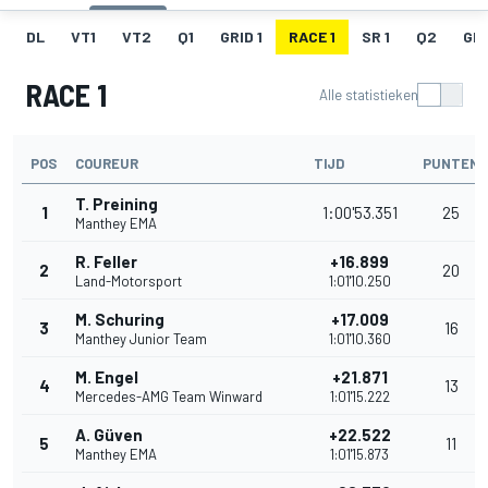
DL
VT1
VT2
Q1
GRID 1
RACE 1
SR 1
Q2
GRI
RACE 1
Alle statistieken
POS
COUREUR
TIJD
PUNTEN
T. Preining
1
1:00'53.351
25
Manthey EMA
R. Feller
+16.899
2
20
Land-Motorsport
1:01'10.250
M. Schuring
+17.009
3
16
Manthey Junior Team
1:01'10.360
M. Engel
+21.871
4
13
Mercedes-AMG Team Winward
1:01'15.222
A. Güven
+22.522
5
11
Manthey EMA
1:01'15.873