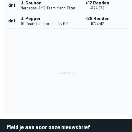
J. Gounon
+12 Ronden
dnf
Mercedes-AMG Team Mann-Filter
41'24.872
J. Pepper
+28 Ronden
dnf
TGI Team Lamborghini by GRT
10'27.412
Meld je aan voor onze nieuwsbrief