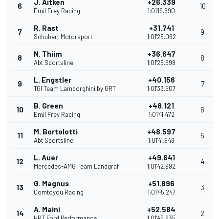
J. Aitken
+26.339
6
10
Emil Frey Racing
1:01'19.690
R. Rast
+31.741
7
9
Schubert Motorsport
1:01'25.092
N. Thiim
+36.647
8
8
Abt Sportsline
1:01'29.998
L. Engstler
+40.156
9
7
TGI Team Lamborghini by GRT
1:01'33.507
B. Green
+48.121
10
6
Emil Frey Racing
1:01'41.472
M. Bortolotti
+48.597
11
5
Abt Sportsline
1:01'41.948
L. Auer
+49.641
12
4
Mercedes-AMG Team Landgraf
1:01'42.992
G. Magnus
+51.896
13
3
Comtoyou Racing
1:01'45.247
A. Maini
+52.584
14
2
HRT Ford Performance
1:01'45.935