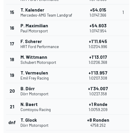
T. Kalender
+54.015
15
1
Mercedes-AMG Team Landgraf
1:01'47.366
P. Maximilian
+54.603
16
Paul Motorsport
1:01'47.954
F. Scherer
+1'11.645
17
HRT Ford Performance
1:02'04.996
M. Wittmann
+1'13.017
18
Schubert Motorsport
1:02'06.368
T. Vermeulen
+1'13.957
19
Emil Frey Racing
1:02'07.308
B. Dörr
+1'34.007
20
Dörr Motorsport
1:02'27.358
N. Baert
+1 Ronde
21
Comtoyou Racing
1:00'59.209
T. Glock
+8 Ronden
dnf
Dörr Motorsport
47'58.252