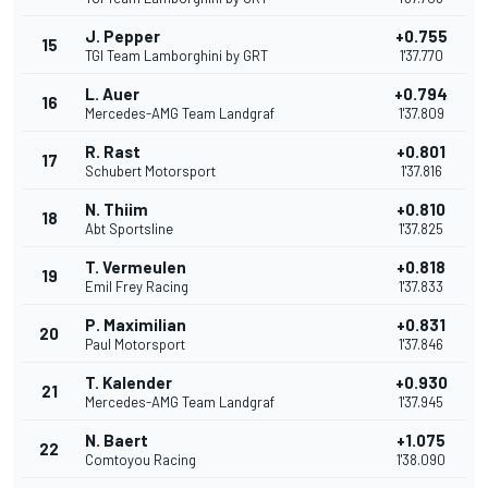
J. Pepper
+0.755
15
TGI Team Lamborghini by GRT
1'37.770
L. Auer
+0.794
16
Mercedes-AMG Team Landgraf
1'37.809
R. Rast
+0.801
17
Schubert Motorsport
1'37.816
N. Thiim
+0.810
18
Abt Sportsline
1'37.825
T. Vermeulen
+0.818
19
Emil Frey Racing
1'37.833
P. Maximilian
+0.831
20
Paul Motorsport
1'37.846
T. Kalender
+0.930
21
Mercedes-AMG Team Landgraf
1'37.945
N. Baert
+1.075
22
Comtoyou Racing
1'38.090