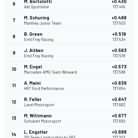
M. Bortolotti
+0.430
6
Abt Sportsline
1'37.445
M. Schuring
+0.488
7
Manthey Junior Team
1'37.503
B. Green
+0.519
8
Emil Frey Racing
1'37.534
J. Aitken
+0.563
9
Emil Frey Racing
1'37.578
M. Engel
+0.573
10
Mercedes-AMG Team Winward
1'37.588
A. Maini
+0.639
11
HRT Ford Performance
1'37.654
R. Feller
+0.647
12
Land-Motorsport
1'37.662
M. Wittmann
+0.677
13
Schubert Motorsport
1'37.692
L. Engstler
+0.688
14
TGI Team Lamborghini by GRT
1'37.703