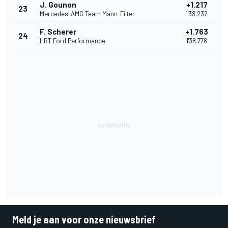
J. Gounon
+1.217
23
Mercedes-AMG Team Mann-Filter
1'38.232
F. Scherer
+1.763
24
HRT Ford Performance
1'38.778
Meld je aan voor onze nieuwsbrief