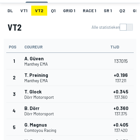
DL
VT1
VT2
Q1
GRID 1
RACE 1
SR 1
Q2
GRI
VT2
Alle statistieken
POS
COUREUR
TIJD
A. Güven
1
1'37.015
Manthey EMA
T. Preining
+0.196
2
Manthey EMA
1'37.211
T. Glock
+0.345
3
Dörr Motorsport
1'37.360
B. Dörr
+0.360
4
Dörr Motorsport
1'37.375
G. Magnus
+0.405
5
Comtoyou Racing
1'37.420