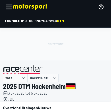
FORMULE 1
MOTOGP
INDYCAR
WEC
DTM
HOCKENHEIM
gepresenteerd door
2025 DTM Hockenheim
3 okt 2025 tot 5 okt 2025
, DE
Overzicht
Uitslagen
Nieuws