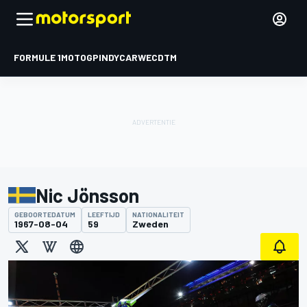
FORMULE 1
MOTOGP
INDYCAR
WEC
DTM
Nic Jönsson
GEBOORTEDATUM
LEEFTIJD
NATIONALITEIT
1967-08-04
59
Zweden