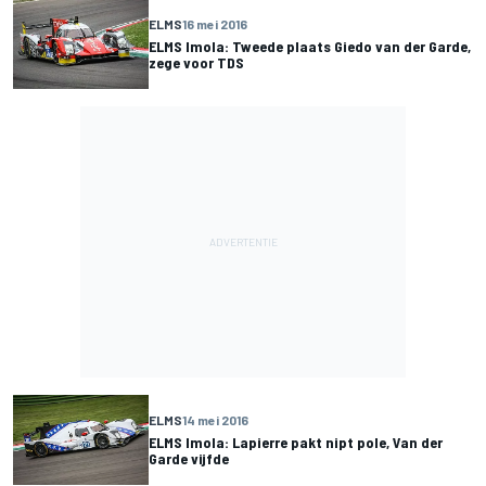
ELMS
16 mei 2016
ELMS Imola: Tweede plaats Giedo van der Garde,
zege voor TDS
ELMS
14 mei 2016
ELMS Imola: Lapierre pakt nipt pole, Van der
Garde vijfde