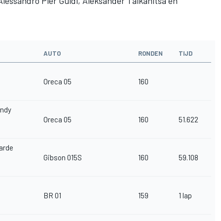
Alessandro Pier Guidi, Aleksander Talkanitsa en
AUTO
RONDEN
TIJD
Oreca 05
160
ndy
Oreca 05
160
51.622
Garde
Gibson 015S
160
59.108
BR 01
159
1 lap