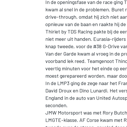
In de openingsfase van de race ging 
kwam al snel in de problemen. Buret 
drive-through, omdat hij zich niet aan 
opnieuw van de baan en raakte hij de
Thiriet by TDS Racing pakte bij de eer
niet meer uit handen. Eurasia-rijder
knap tweede, voor de #38 G-Drive van
Van der Garde kwam al vroeg in de prob
voorband lek reed. Teamgenoot Thinckne
veertig minuten voor het einde op ee
moest gerepareerd worden, maar door d
In de LMP3 ging de zege naar het Fra
David Droux en Dino Lunardi. Het ver
England in de auto van United Autospr
seconden.
JMW Motorsport was met Rory Butcher
LMGTE-klasse. AF Corse kwam met Rui