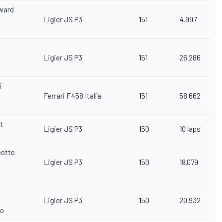
ward
Ligier JS P3
151
4.997
Ligier JS P3
151
26.286
i
Ferrari F458 Italia
151
58.662
t
Ligier JS P3
150
10 laps
eotto
Ligier JS P3
150
18.079
Ligier JS P3
150
20.932
io