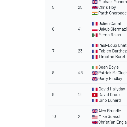
Michael Mune
5
25
Chris Hoy
Parth Ghorpade
Julien Canal
6
41
Jakub Giermaz
Memo Rojas
Paul-Loup Chat
7
23
Fabien Barthez
Timothé Buret
Sean Doyle
8
48
Patrick McClug
Garry Findlay
David Hallyday
9
19
David Droux
Dino Lunardi
Alex Brundle
10
2
Mike Guasch
Christian Engl