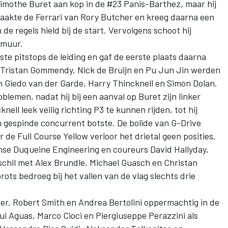
Timothe Buret aan kop in de #23 Panis-Barthez, maar hij
raakte de Ferrari van Rory Butcher en kreeg daarna een
de regels hield bij de start. Vervolgens schoot hij
 muur.
ste pitstops de leiding en gaf de eerste plaats daarna
s Tristan Gommendy, Nick de Bruijn en Pu Jun Jin werden
 Giedo van der Garde, Harry Thincknell en Simon Dolan.
lemen, nadat hij bij een aanval op Buret zijn linker
ll leek veilig richting P3 te kunnen rijden, tot hij
n gespinde concurrent botste. De bolide van G-Drive
e Full Course Yellow verloor het drietal geen posities.
nse Duqueine Engineering en coureurs David Hallyday,
schil met Alex Brundle, Michael Guasch en Christan
ots bedroeg bij het vallen van de vlag slechts drie
, Robert Smith en Andrea Bertolini oppermachtig in de
 Aguas, Marco Cioci en Piergiuseppe Perazzini als