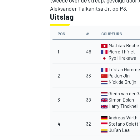
tweede over de streep, gevolgd door 
Aleksander Talkanitsa Jr. op P3.
Uitslag
POS
#
COUREURS
Mathias Beche
1
46
Pierre Thiriet
Ryo Hirakawa
Tristan Gomme
2
33
Pu Jun Jin
Nick de Bruijn
Giedo van der 
3
38
Simon Dolan
Harry Tincknell
Andreas Wirth
4
32
Stefano Coletti
Julian Leal