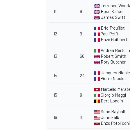
Terrence Wood
11
6
Ross Kaiser
James Swift
Eric Trouillet
12
9
Paul Petit
Enzo Guibbert
Andrea Bertolin
MEER RACEKLASSEN
13
66
Robert Smith
Rory Butcher
Jacques Nicole
14
24
Pierre Nicolet
Marcello Marat
15
8
Giorgio Maggi
Bert Longin
Sean Rayhall
16
10
John Falb
Enzo Potolicch