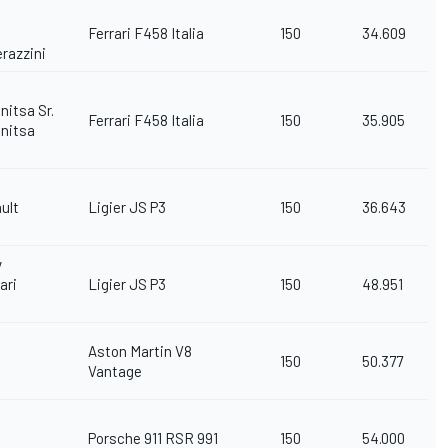
Ferrari F458 Italia
150
34.609
razzini
nitsa Sr.
Ferrari F458 Italia
150
35.905
anitsa
ult
Ligier JS P3
150
36.643
v
ari
Ligier JS P3
150
48.951
Aston Martin V8
150
50.377
Vantage
d
Porsche 911 RSR 991
150
54.000