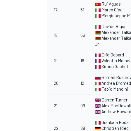
Rui Aguas
17
51
Marco Cioci
Piergiuseppe Pe
Davide Rigon
Alexander Talka
18
56
Alexander Talk
Jr.
Eric Debard
19
16
Valentin Moinea
Simon Gachet
Roman Rusino
20
12
Andrea Dromed
Fabio Mancini
Darren Turner
21
99
Alex MacDowall
Andrew Howar
Gianluca Roda
22
88
Christian Ried