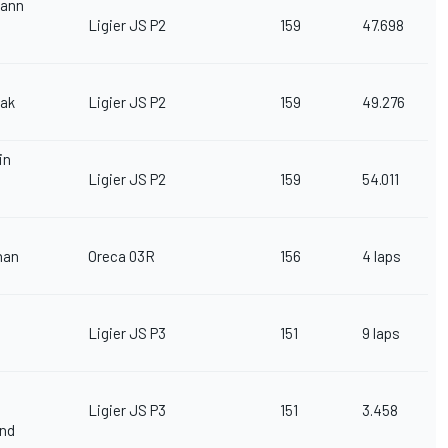
mann
Ligier JS P2
159
47.698
iak
Ligier JS P2
159
49.276
in
Ligier JS P2
159
54.011
han
Oreca 03R
156
4 laps
Ligier JS P3
151
9 laps
Ligier JS P3
151
3.458
and