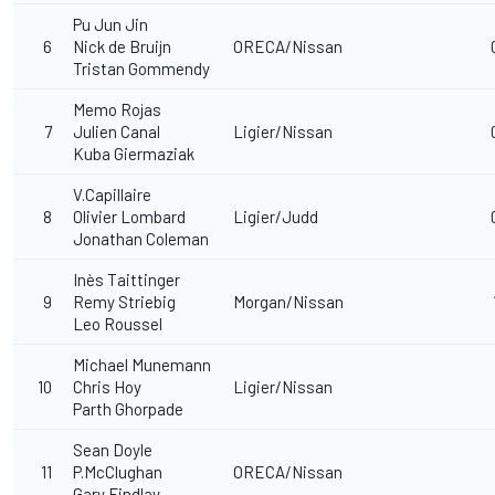
Pu Jun Jin
6
Nick de Bruijn
ORECA/Nissan
Tristan Gommendy
Memo Rojas
7
Julien Canal
Ligier/Nissan
Kuba Giermaziak
V.Capillaire
8
Olivier Lombard
Ligier/Judd
Jonathan Coleman
Inès Taittinger
9
Remy Striebig
Morgan/Nissan
Leo Roussel
Michael Munemann
10
Chris Hoy
Ligier/Nissan
Parth Ghorpade
Sean Doyle
11
P.McClughan
ORECA/Nissan
Gary Findlay