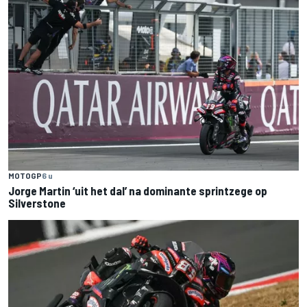
MOTOGP
6 u
Jorge Martin ‘uit het dal’ na dominante sprintzege op
Silverstone