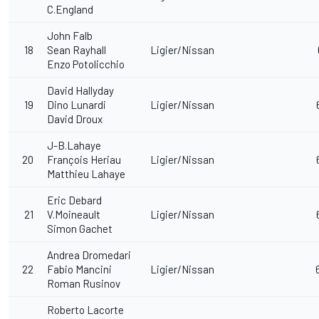
C.England
John Falb
18
Sean Rayhall
Ligier/Nissan
Enzo Potolicchio
David Hallyday
19
Dino Lunardi
Ligier/Nissan
David Droux
J-B.Lahaye
20
François Heriau
Ligier/Nissan
Matthieu Lahaye
Eric Debard
21
V.Moineault
Ligier/Nissan
Simon Gachet
Andrea Dromedari
22
Fabio Mancini
Ligier/Nissan
Roman Rusinov
Roberto Lacorte