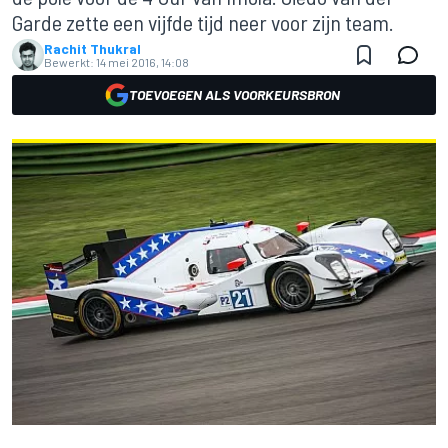
Garde zette een vijfde tijd neer voor zijn team.
Rachit Thukral
Bewerkt:
14 mei 2016, 14:08
TOEVOEGEN ALS VOORKEURSBRON