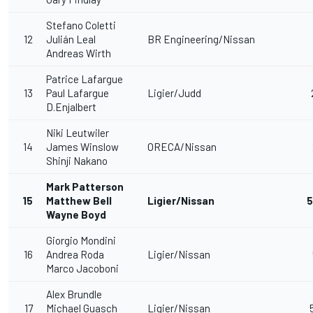
Stefano Coletti
12
Julián Leal
BR Engineering/Nissan
Andreas Wirth
Patrice Lafargue
13
Paul Lafargue
Ligier/Judd
D.Enjalbert
Niki Leutwiler
14
James Winslow
ORECA/Nissan
Shinji Nakano
Mark Patterson
15
Matthew Bell
Ligier/Nissan
5
Wayne Boyd
Giorgio Mondini
16
Andrea Roda
Ligier/Nissan
Marco Jacoboni
Alex Brundle
17
Michael Guasch
Ligier/Nissan