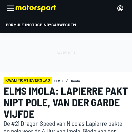
FORMULE 1
MOTOGP
INDYCAR
WEC
DTM
KWALIFICATIEVERSLAG
ELMS
Imola
ELMS IMOLA: LAPIERRE PAKT
NIPT POLE, VAN DER GARDE
VIJFDE
De #21 Dragon Speed van Nicolas Lapierre pakte
de pole voor de 4 Uur van Imola. Giedo van der