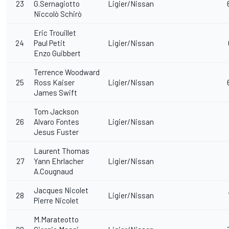
23
G.Sernagiotto
Ligier/Nissan
Niccolò Schirò
Eric Trouillet
24
Paul Petit
Ligier/Nissan
Enzo Guibbert
Terrence Woodward
25
Ross Kaiser
Ligier/Nissan
James Swift
Tom Jackson
26
Alvaro Fontes
Ligier/Nissan
Jesus Fuster
Laurent Thomas
27
Yann Ehrlacher
Ligier/Nissan
A.Cougnaud
Jacques Nicolet
28
Ligier/Nissan
Pierre Nicolet
M.Marateotto