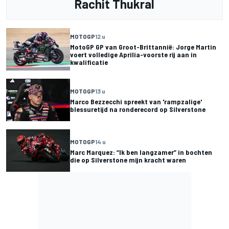
Rachit Thukral
MOTOGP
12 u
MotoGP GP van Groot-Brittannië: Jorge Martin
voert volledige Aprilia-voorste rij aan in
kwalificatie
MOTOGP
13 u
Marco Bezzecchi spreekt van 'rampzalige'
blessuretijd na ronderecord op Silverstone
MOTOGP
14 u
Marc Marquez: “Ik ben langzamer” in bochten
die op Silverstone mijn kracht waren