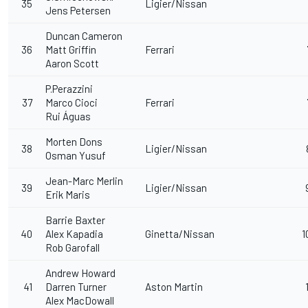
35
Ligier/Nissan
Jens Petersen
Duncan Cameron
36
Matt Griffin
Ferrari
Aaron Scott
P.Perazzini
37
Marco Cioci
Ferrari
Rui Águas
Morten Dons
38
Ligier/Nissan
Osman Yusuf
Jean-Marc Merlin
39
Ligier/Nissan
Erik Maris
Barrie Baxter
40
Alex Kapadia
Ginetta/Nissan
1
Rob Garofall
Andrew Howard
41
Darren Turner
Aston Martin
Alex MacDowall