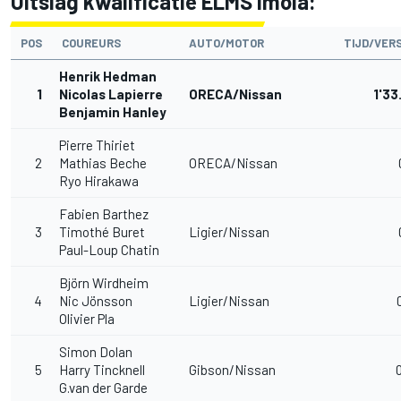
Uitslag kwalificatie ELMS Imola:
POS
COUREURS
AUTO/MOTOR
TIJD/VER
Henrik Hedman
1
Nicolas Lapierre
ORECA/Nissan
1'33
Benjamin Hanley
Pierre Thiriet
2
Mathias Beche
ORECA/Nissan
Ryo Hirakawa
Fabien Barthez
3
Timothé Buret
Ligier/Nissan
Paul-Loup Chatin
Björn Wirdheim
4
Nic Jönsson
Ligier/Nissan
Olivier Pla
Simon Dolan
5
Harry Tincknell
Gibson/Nissan
G.van der Garde