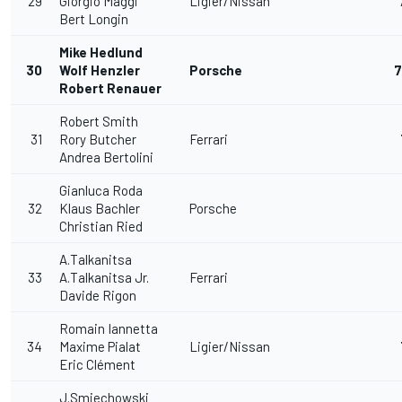
29
Giorgio Maggi
Ligier/Nissan
Bert Longin
Mike Hedlund
30
Wolf Henzler
Porsche
7
Robert Renauer
Robert Smith
31
Rory Butcher
Ferrari
Andrea Bertolini
Gianluca Roda
32
Klaus Bachler
Porsche
Christian Ried
A.Talkanitsa
33
A.Talkanitsa Jr.
Ferrari
Davide Rigon
Romain Iannetta
34
Maxime Pialat
Ligier/Nissan
Eric Clément
J.Smiechowski